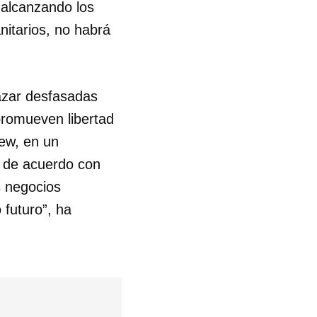
 alcanzando los
itarios, no habrá
R
azar desfasadas
promueven libertad
Lew, en un
, de acuerdo con
s negocios
 futuro”, ha