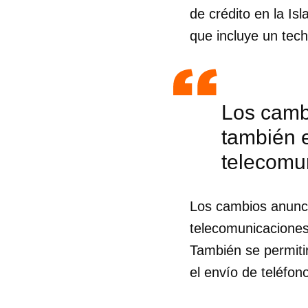
de crédito en la Is
que incluye un tech
Los cambi
también e
telecomun
Los cambios anunci
telecomunicaciones 
También se permiti
Guar
el envío de teléfon
Para
cuen