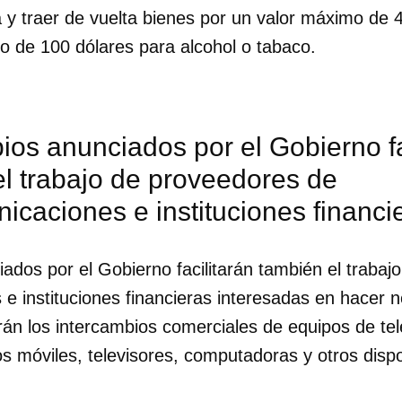
la y traer de vuelta bienes por un valor máximo de 4
o de 100 dólares para alcohol o tabaco.
os anunciados por el Gobierno fa
l trabajo de proveedores de
icaciones e instituciones financi
ados por el Gobierno facilitarán también el trabaj
e instituciones financieras interesadas en hacer ne
rán los intercambios comerciales de equipos de te
dar como favorito
os móviles, televisores, computadoras y otros dispo
 poder guardar como favorito, primero has de iniciar sesión con
ta de 14ymedio.