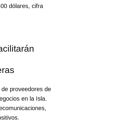
00 dólares, cifra
cilitarán
eras
o de proveedores de
gocios en la Isla.
lecomunicaciones,
sitivos.
 tu