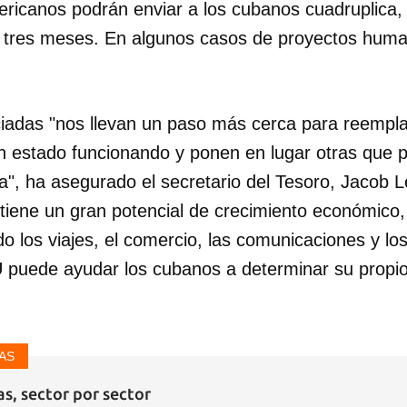
mericanos podrán enviar a los cubanos cuadruplica,
 tres meses. En algunos casos de proyectos human
INICIAR SESIÓN
CANCELA
iadas "nos llevan un paso más cerca para reempl
an estado funcionando y ponen en lugar otras que 
a", ha asegurado el secretario del Tesoro, Jacob 
iene un gran potencial de crecimiento económico
 los viajes, el comercio, las comunicaciones y lo
U puede ayudar los cubanos a determinar su propio
AS
s, sector por sector