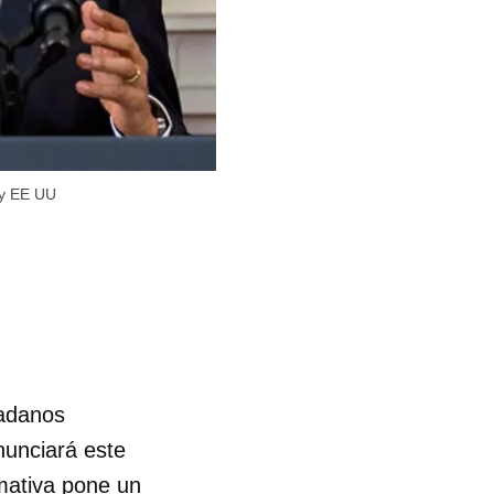
 y EE UU
dadanos
nunciará este
mativa pone un