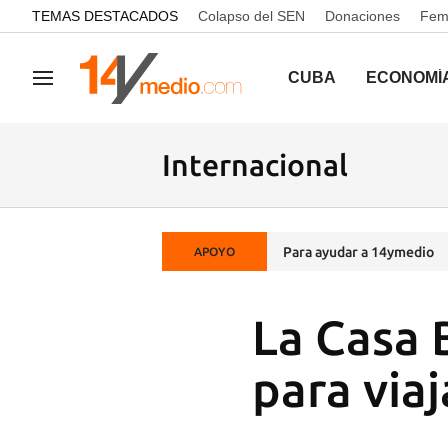
common.go-to-content
TEMAS DESTACADOS
Colapso del SEN
Donaciones
Femi
CUBA
ECONOMÍ
Navegación
Internacional
Para ayudar a 14ymedio
APOYO
La Casa 
para via