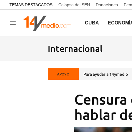
common.go-to-content
TEMAS DESTACADOS
Colapso del SEN
Donaciones
Femi
CUBA
ECONOMÍ
Navegación
Internacional
Para ayudar a 14ymedio
APOYO
Censura 
hablar de