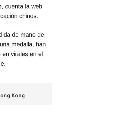
, cuenta la web
cación chinos.
edida de mano de
 una medalla, han
en virales en el
 tu
ue.
R
 Hong Kong