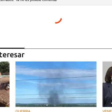
teresar
GUERRA
VENE