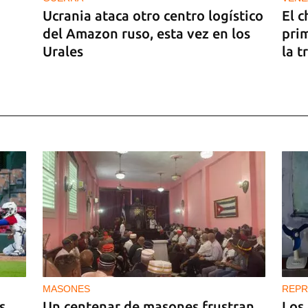
Ucrania ataca otro centro logístico
El c
del Amazon ruso, esta vez en los
pri
Urales
la t
car
 de
MASONES
REPR
s
Un centenar de masones frustran
Los