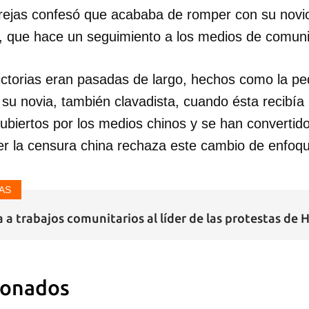
rejas confesó que acababa de romper con su novio
s, que hace un seguimiento a los medios de comuni
ctorias eran pasadas de largo, hechos como la p
 su novia, también clavadista, cuando ésta recibía
dar como favorito
biertos por los medios chinos y se han convertido 
 poder guardar como favorito, primero has de iniciar sesión con
cer la censura china rechaza este cambio de enfoq
ta de 14ymedio.
AS
INICIAR SESIÓN
CANCELA
 a trabajos comunitarios al líder de las protestas de
ionados