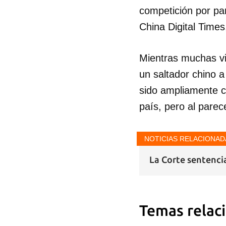
competición por pa
China Digital Time
Mientras muchas vi
un saltador chino a
Guar
sido ampliamente cu
Para
país, pero al pare
cuen
NOTICIAS RELACIONAD
La Corte sentencia
Temas relac