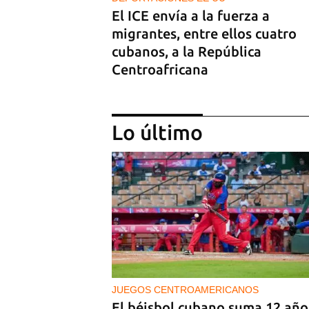
El ICE envía a la fuerza a
migrantes, entre ellos cuatro
cubanos, a la República
Centroafricana
Lo último
NICARAGUA
EE UU propone a la OEA convo
a los cancilleres para "tomar
medidas" contra las decisiones
JUEGOS CENTROAMERICANOS
Ortega
El béisbol cubano suma 12 año