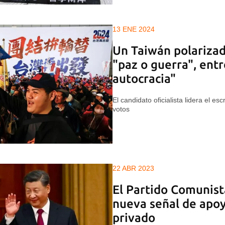
13 ENE 2024
Un Taiwán polarizad
"paz o guerra", ent
autocracia"
El candidato oficialista lidera el es
votos
22 ABR 2023
El Partido Comunist
nueva señal de apoy
privado