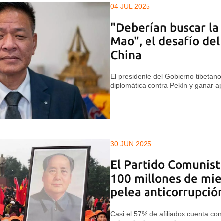
04 JUL 2025
"Deberían buscar la
Mao", el desafío del
China
El presidente del Gobierno tibetano
diplomática contra Pekín y ganar a
30 JUN 2025
El Partido Comunist
100 millones de mi
pelea anticorrupció
Casi el 57% de afiliados cuenta co