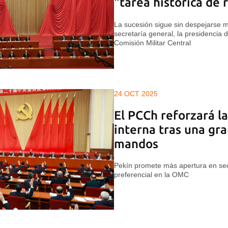
"tarea histórica de 
La sucesión sigue sin despejarse m
secretaría general, la presidencia d
Comisión Militar Central
24 OCT 2025
El PCCh reforzará la
interna tras una gra
mandos
Pekín promete más apertura en sec
preferencial en la OMC