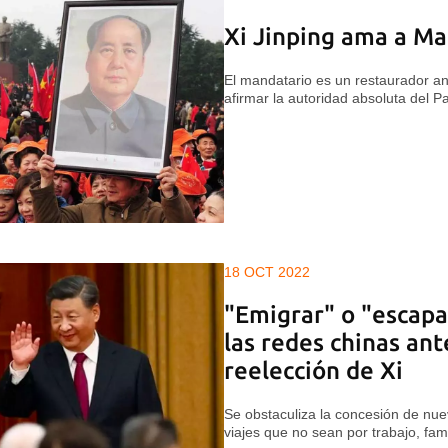
Xi Jinping ama a M
El mandatario es un restaurador an
afirmar la autoridad absoluta del P
18 OCT 2022
"Emigrar" o "escapa
las redes chinas ant
reelección de Xi
Se obstaculiza la concesión de nu
viajes que no sean por trabajo, fami