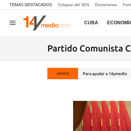
common.go-to-content
TEMAS DESTACADOS
Colapso del SEN
Donaciones
Femi
CUBA
ECONOMÍ
Navegación
Partido Comunista C
Para ayudar a 14ymedio
APOYO