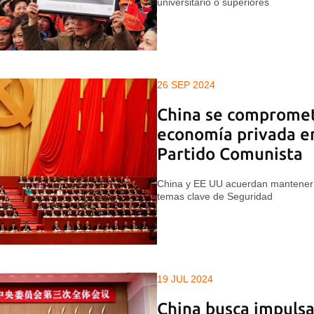
universitario o superiores
26 SEP 2024
China se compromet
economía privada e
Partido Comunista
China y EE UU acuerdan mantener v
temas clave de Seguridad
19 JUL 2024
China busca impulsa