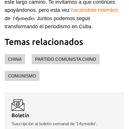
este largo camino. Te invitamos a que continúes
apoyándonos, pero esta vez
haciéndote miembro
14ymedio
de
. Juntos podemos seguir
transformando el periodismo en Cuba.
Temas relacionados
CHINA
PARTIDO COMUNISTA CHINO
Guardar como favorito
Para poder guardar como favorito, primero has de
COMUNISMO
iniciar sesión con tu cuenta de 14ymedio.
INICIAR SESIÓN
CANCELAR
Boletín
Suscripción al boletín semanal de ‘14ymedio’.