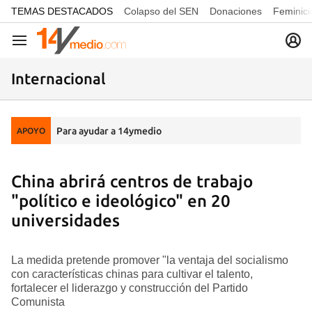
common.go-to-content
TEMAS DESTACADOS
Colapso del SEN
Donaciones
Feminici
Navegación
Internacional
Para ayudar a 14ymedio
APOYO
China abrirá centros de trabajo
"político e ideológico" en 20
universidades
La medida pretende promover "la ventaja del socialismo
con características chinas para cultivar el talento,
fortalecer el liderazgo y construcción del Partido
Comunista