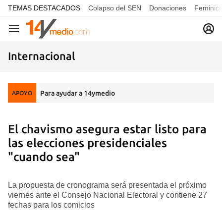
common.go-to-content
TEMAS DESTACADOS
Colapso del SEN
Donaciones
Feminici
Navegación
Internacional
Para ayudar a 14ymedio
APOYO
El chavismo asegura estar listo para
las elecciones presidenciales
"cuando sea"
La propuesta de cronograma será presentada el próximo
viernes ante el Consejo Nacional Electoral y contiene 27
fechas para los comicios