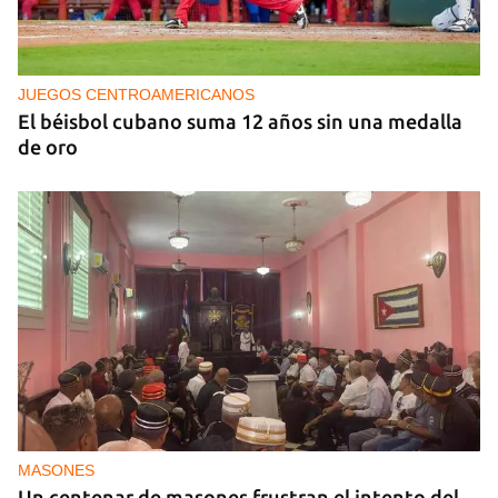
NICARAGUA
EE UU propone a la OEA convocar a los
cancilleres para "tomar medidas" contra las
decisiones de Ortega
JUEGOS CENTROAMERICANOS
El béisbol cubano suma 12 años sin una medalla
de oro
MASONES
Un centenar de masones frustran el intento del