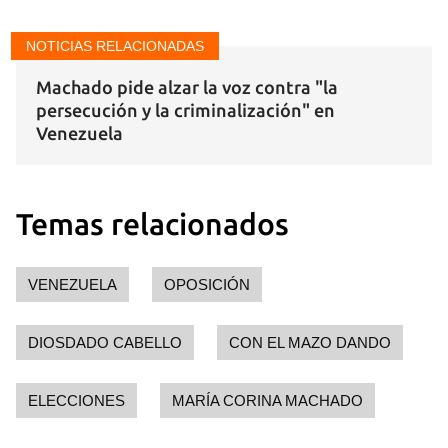
NOTICIAS RELACIONADAS
Machado pide alzar la voz contra "la
persecución y la criminalización" en
Venezuela
Temas relacionados
VENEZUELA
OPOSICIÓN
Guardar como favorito
Para poder guardar como favorito, primero has de
DIOSDADO CABELLO
CON EL MAZO DANDO
iniciar sesión con tu cuenta de 14ymedio.
INICIAR SESIÓN
CANCELAR
ELECCIONES
MARÍA CORINA MACHADO