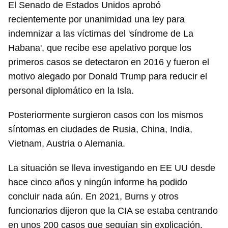
El Senado de Estados Unidos aprobó
recientemente por unanimidad una ley para
indemnizar a las víctimas del 'síndrome de La
Habana', que recibe ese apelativo porque los
primeros casos se detectaron en 2016 y fueron el
motivo alegado por Donald Trump para reducir el
personal diplomático en la Isla.
Guardar como favorito
Posteriormente surgieron casos con los mismos
síntomas en ciudades de Rusia, China, India,
Para poder guardar como favorito, primero has de
iniciar sesión con tu cuenta de 14ymedio.
Vietnam, Austria o Alemania.
INICIAR SESIÓN
CANCELAR
La situación se lleva investigando en EE UU desde
hace cinco años y ningún informe ha podido
concluir nada aún. En 2021, Burns y otros
funcionarios dijeron que la CIA se estaba centrando
en unos 200 casos que seguían sin explicación.