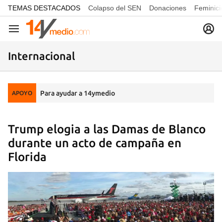
common.go-to-content
TEMAS DESTACADOS
Colapso del SEN
Donaciones
Feminici
Navegación
Internacional
Para ayudar a 14ymedio
APOYO
Trump elogia a las Damas de Blanco
durante un acto de campaña en
Florida