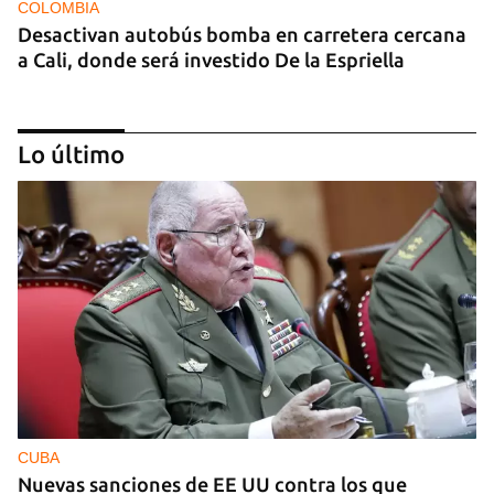
COLOMBIA
Desactivan autobús bomba en carretera cercana
a Cali, donde será investido De la Espriella
Lo último
MIAMI
La hija de un diplomático castrista expulsado de
EE UU en 2003 está bajo custodia del ICE
CUBA
Nuevas sanciones de EE UU contra los que