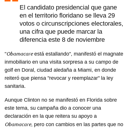
El candidato presidencial que gane
en el territorio floridano se lleva 29
votos o circunscripciones electorales,
una cifra que puede marcar la
diferencia este 8 de noviembre
Obamacare
"
está estallando", manifestó el magnate
inmobiliario en una visita sorpresa a su campo de
golf en Doral, ciudad aledaña a Miami, en donde
Guardar como favorito
reiteró que piensa "revocar y reemplazar" la ley
Para poder guardar como favorito, primero has de
sanitaria.
iniciar sesión con tu cuenta de 14ymedio.
Aunque Clinton no se manifestó en Florida sobre
INICIAR SESIÓN
CANCELAR
este tema, su campaña dio a conocer una
declaración en la que reitera su apoyo a
Obamacare
, pero con cambios en las partes que no