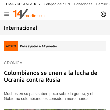
common.go-to-content
TEMAS DESTACADOS
Colapso del SEN
Donaciones
Feminici
Navegación
Internacional
Para ayudar a 14ymedio
APOYO
CRÓNICA
Colombianos se unen a la lucha de
Ucrania contra Rusia
Muchos en su país saben poco sobre la guerra, y el
Gobierno colombiano los considera mercenarios