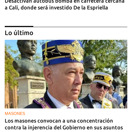
Desactivan autobús bomba en carretera cercana
a Cali, donde será investido De la Espriella
Lo último
MIAMI
La hija de un diplomático castrista expulsado de
EE UU en 2003 está bajo custodia del ICE
MASONES
Los masones convocan a una concentración
contra la injerencia del Gobierno en sus asuntos