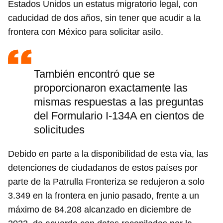
Estados Unidos un estatus migratorio legal, con
caducidad de dos años, sin tener que acudir a la
frontera con México para solicitar asilo.
Guardar como favorito
También encontró que se
Para poder guardar como favorito, primero has de
iniciar sesión con tu cuenta de 14ymedio.
proporcionaron exactamente las
mismas respuestas a las preguntas
INICIAR SESIÓN
CANCELAR
del Formulario I-134A en cientos de
solicitudes
Debido en parte a la disponibilidad de esta vía, las
detenciones de ciudadanos de estos países por
parte de la Patrulla Fronteriza se redujeron a solo
3.349 en la frontera en junio pasado, frente a un
máximo de 84.208 alcanzado en diciembre de