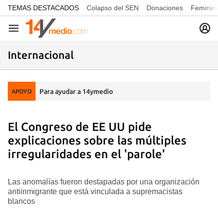
common.go-to-content
TEMAS DESTACADOS
Colapso del SEN
Donaciones
Feminici
Navegación
Internacional
Para ayudar a 14ymedio
APOYO
El Congreso de EE UU pide
explicaciones sobre las múltiples
irregularidades en el 'parole'
Las anomalías fueron destapadas por una organización
antiinmigrante que está vinculada a supremacistas
blancos