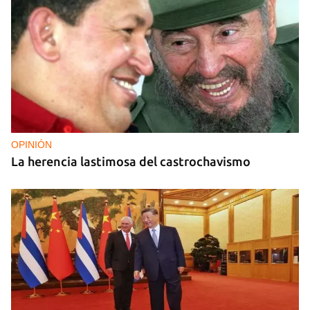
DEPORTACIONES EE UU
El ICE envía a la fuerza a migrantes, entre ellos
cuatro cubanos, a la República Centroafricana
OPINIÓN
La herencia lastimosa del castrochavismo