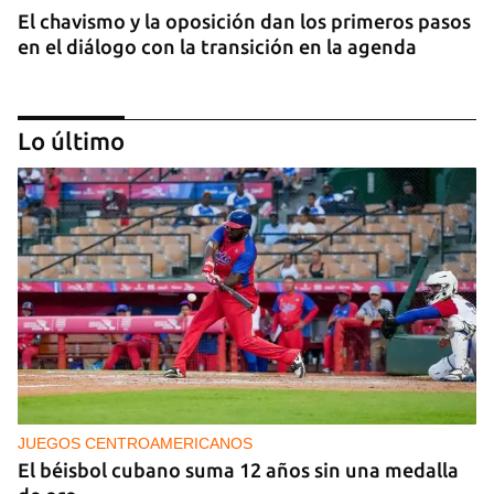
El chavismo y la oposición dan los primeros pasos
en el diálogo con la transición en la agenda
Lo último
NICARAGUA
EE UU propone a la OEA convocar a los
cancilleres para "tomar medidas" contra las
decisiones de Ortega
JUEGOS CENTROAMERICANOS
El béisbol cubano suma 12 años sin una medalla