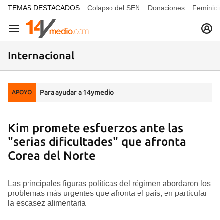
common.go-to-content
TEMAS DESTACADOS
Colapso del SEN
Donaciones
Feminici
Navegación
Internacional
Para ayudar a 14ymedio
APOYO
Kim promete esfuerzos ante las
"serias dificultades" que afronta
Corea del Norte
Las principales figuras políticas del régimen abordaron los
problemas más urgentes que afronta el país, en particular
la escasez alimentaria