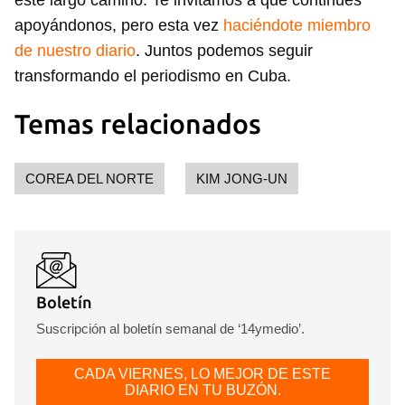
este largo camino. Te invitamos a que continúes
Guardar como favorito
apoyándonos, pero esta vez
haciéndote miembro
Para poder guardar como favorito, primero has de
de nuestro diario
. Juntos podemos seguir
iniciar sesión con tu cuenta de 14ymedio.
transformando el periodismo en Cuba.
INICIAR SESIÓN
CANCELAR
Temas relacionados
COREA DEL NORTE
KIM JONG-UN
Boletín
Suscripción al boletín semanal de ‘14ymedio’.
CADA VIERNES, LO MEJOR DE ESTE
DIARIO EN TU BUZÓN.