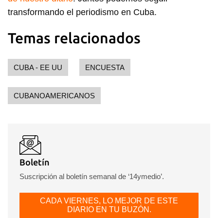
transformando el periodismo en Cuba.
Guardar como favorito
Temas relacionados
Para poder guardar como favorito, primero has de
iniciar sesión con tu cuenta de 14ymedio.
CUBA - EE UU
ENCUESTA
INICIAR SESIÓN
CANCELAR
CUBANOAMERICANOS
Boletín
Suscripción al boletín semanal de ‘14ymedio’.
CADA VIERNES, LO MEJOR DE ESTE
DIARIO EN TU BUZÓN.