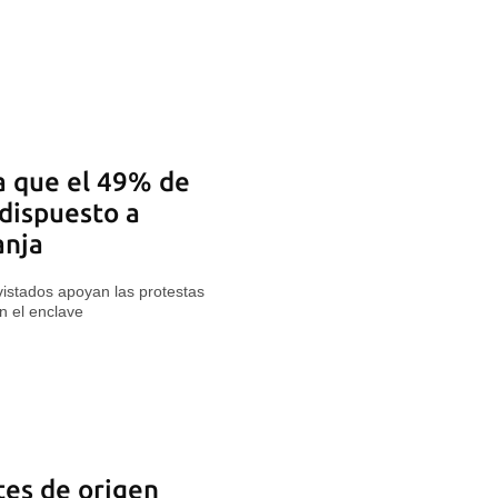
a que el 49% de
 dispuesto a
anja
istados apoyan las protestas
n el enclave
tes de origen