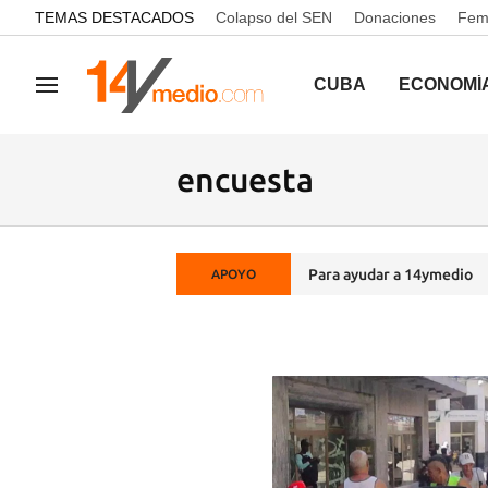
common.go-to-content
TEMAS DESTACADOS
Colapso del SEN
Donaciones
Femi
CUBA
ECONOMÍ
Navegación
encuesta
Para ayudar a 14ymedio
APOYO