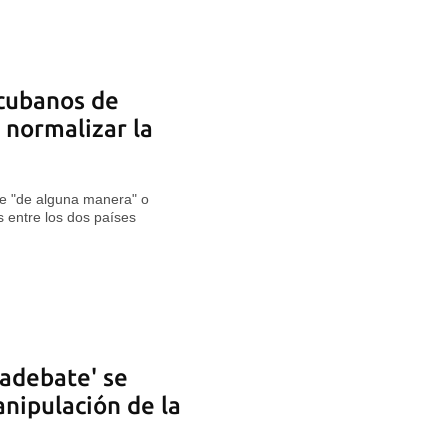
 cubanos de
 normalizar la
se "de alguna manera" o
es entre los dos países
badebate' se
anipulación de la