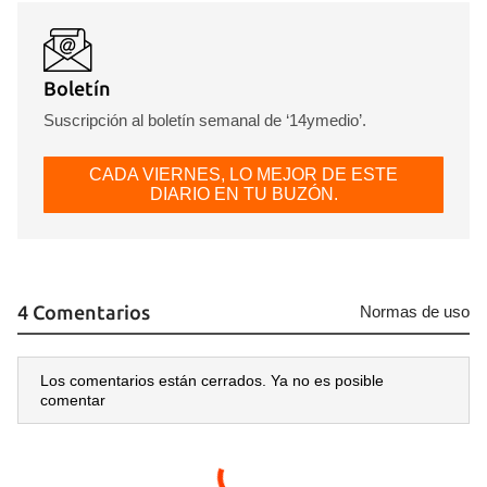
Boletín
Suscripción al boletín semanal de ‘14ymedio’.
CADA VIERNES, LO MEJOR DE ESTE
DIARIO EN TU BUZÓN.
4 Comentarios
Normas de uso
Guardar como favorito
Los comentarios están cerrados. Ya no es posible
comentar
Para poder guardar como favorito, primero has de
iniciar sesión con tu cuenta de 14ymedio.