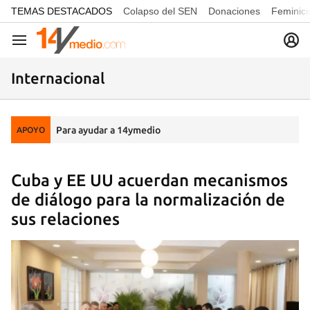
common.go-to-content
TEMAS DESTACADOS
Colapso del SEN
Donaciones
Feminici
Navegación
Internacional
Para ayudar a 14ymedio
APOYO
Cuba y EE UU acuerdan mecanismos
de diálogo para la normalización de
sus relaciones