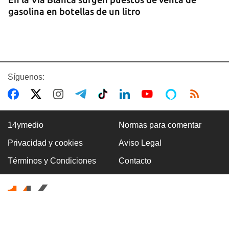
gasolina en botellas de un litro
Síguenos:
14ymedio
Normas para comentar
Privacidad y cookies
Aviso Legal
Premio Literario Lourdes Gil 2026 en Poesía
Términos y Condiciones
Contacto