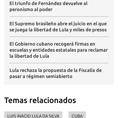
El triunfo de Fernández devuelve al
peronismo al poder
El Supremo brasileño abre el juicio en el que
se juega la libertad de Lula y miles de presos
El Gobierno cubano recogerá firmas en
Guardar como favorito
escuelas y entidades estatales para reclamar
la libertad de Lula
Para poder guardar como favorito, primero has de
iniciar sesión con tu cuenta de 14ymedio.
Lula rechaza la propuesta de la Fiscalía de
pasar a régimen semiabierto
INICIAR SESIÓN
CANCELAR
Temas relacionados
LUIS INACIO LULA DA SILVA
CUBA