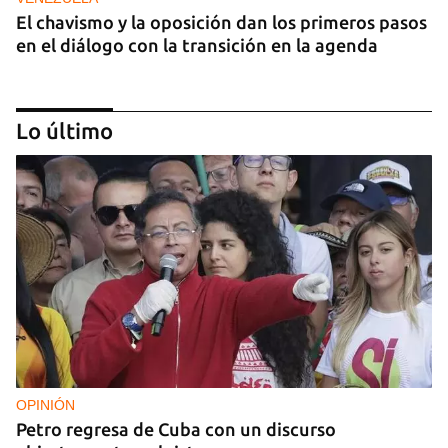
El chavismo y la oposición dan los primeros pasos
en el diálogo con la transición en la agenda
Lo último
NICARAGUA
EE UU propone a la OEA convocar a los
cancilleres para "tomar medidas" contra las
decisiones de Ortega
OPINIÓN
Petro regresa de Cuba con un discurso