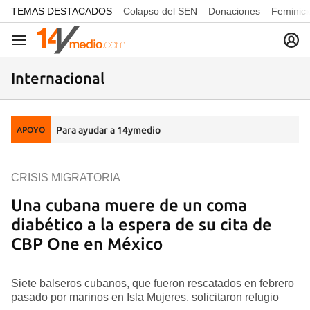
common.go-to-content
TEMAS DESTACADOS
Colapso del SEN
Donaciones
Feminici
Navegación
Internacional
Para ayudar a 14ymedio
APOYO
CRISIS MIGRATORIA
Una cubana muere de un coma
diabético a la espera de su cita de
CBP One en México
Siete balseros cubanos, que fueron rescatados en febrero
pasado por marinos en Isla Mujeres, solicitaron refugio