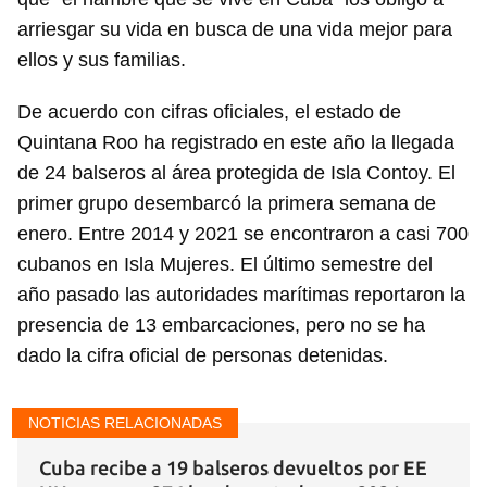
arriesgar su vida en busca de una vida mejor para
ellos y sus familias.
De acuerdo con cifras oficiales, el estado de
Quintana Roo ha registrado en este año la llegada
de 24 balseros al área protegida de Isla Contoy. El
primer grupo desembarcó la primera semana de
enero. Entre 2014 y 2021 se encontraron a casi 700
Guardar como favorito
cubanos en Isla Mujeres. El último semestre del
Para poder guardar como favorito, primero has de
año pasado las autoridades marítimas reportaron la
iniciar sesión con tu cuenta de 14ymedio.
presencia de 13 embarcaciones, pero no se ha
dado la cifra oficial de personas detenidas.
INICIAR SESIÓN
CANCELAR
NOTICIAS RELACIONADAS
Cuba recibe a 19 balseros devueltos por EE