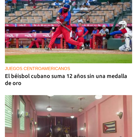
NICARAGUA
EE UU propone a la OEA convocar a los
cancilleres para "tomar medidas" contra las
decisiones de Ortega
JUEGOS CENTROAMERICANOS
El béisbol cubano suma 12 años sin una medalla
de oro