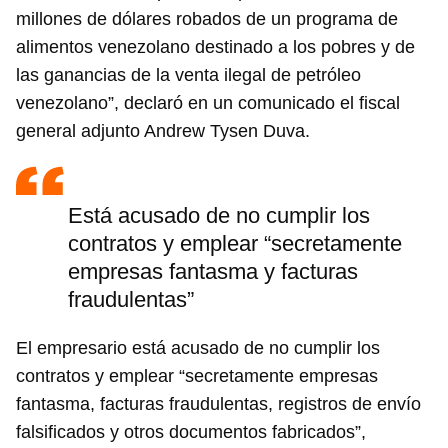
millones de dólares robados de un programa de
alimentos venezolano destinado a los pobres y de
las ganancias de la venta ilegal de petróleo
venezolano”, declaró en un comunicado el fiscal
general adjunto Andrew Tysen Duva.
Guardar como favorito
Para poder guardar como favorito, primero has de
iniciar sesión con tu cuenta de 14ymedio.
Está acusado de no cumplir los
contratos y emplear “secretamente
INICIAR SESIÓN
CANCELAR
empresas fantasma y facturas
fraudulentas”
El empresario está acusado de no cumplir los
contratos y emplear “secretamente empresas
fantasma, facturas fraudulentas, registros de envío
falsificados y otros documentos fabricados”,