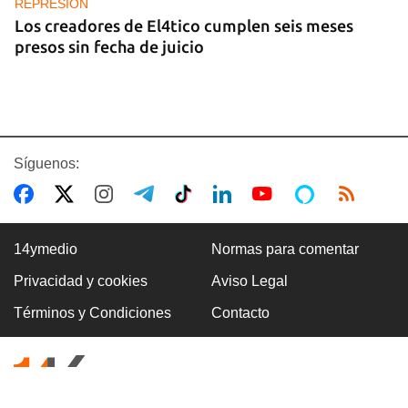
REPRESIÓN
Los creadores de El4tico cumplen seis meses
presos sin fecha de juicio
Síguenos:
14ymedio
Normas para comentar
Privacidad y cookies
Aviso Legal
BANCARIZACIÓN
Términos y Condiciones
Contacto
La ausencia de un mercado de divisas operativo
explica la escasez de efectivo en moneda
nacional