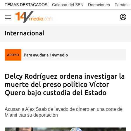
common.go-to-content
TEMAS DESTACADOS
Colapso del SEN
Donaciones
Feminici
Navegación
Internacional
Para ayudar a 14ymedio
APOYO
Delcy Rodríguez ordena investigar la
muerte del preso político Víctor
Quero bajo custodia del Estado
Acusan a Alex Saab de lavado de dinero en una corte de
Miami tras su deportación