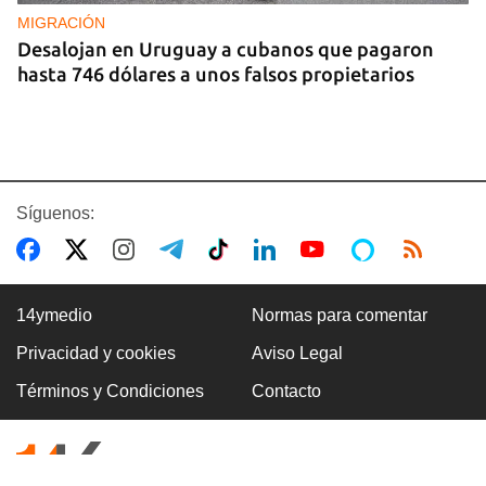
MIGRACIÓN
Desalojan en Uruguay a cubanos que pagaron
hasta 746 dólares a unos falsos propietarios
Síguenos:
14ymedio
Normas para comentar
Privacidad y cookies
Aviso Legal
CUBA
Términos y Condiciones
Contacto
Los Supertanqueros están de nuevo en el
horizonte de Matanzas, aunque sin funcionar