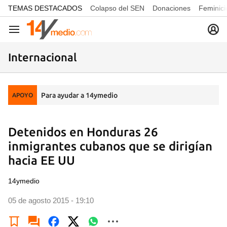
common.go-to-content
TEMAS DESTACADOS
Colapso del SEN
Donaciones
Feminici
Navegación
Internacional
Para ayudar a 14ymedio
APOYO
Detenidos en Honduras 26
inmigrantes cubanos que se dirigían
hacia EE UU
14ymedio
05 de agosto 2015 - 19:10