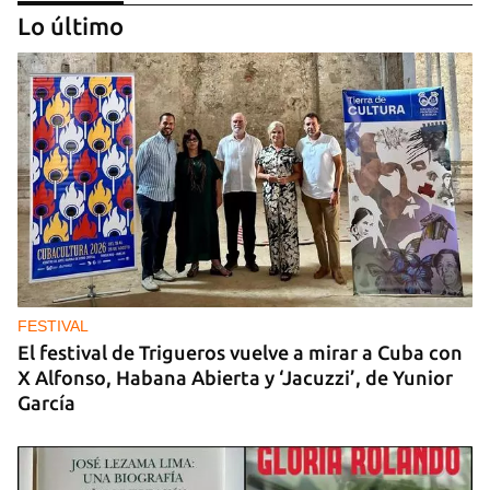
Lo último
GUERRA
Ucrania ataca otro centro logístico del Amazon
ruso, esta vez en los Urales
FESTIVAL
El festival de Trigueros vuelve a mirar a Cuba con
X Alfonso, Habana Abierta y ‘Jacuzzi’, de Yunior
García