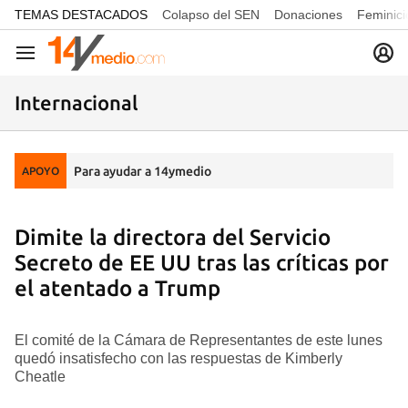
common.go-to-content
TEMAS DESTACADOS
Colapso del SEN
Donaciones
Feminici
Navegación
Internacional
Para ayudar a 14ymedio
APOYO
Dimite la directora del Servicio
Secreto de EE UU tras las críticas por
el atentado a Trump
El comité de la Cámara de Representantes de este lunes
quedó insatisfecho con las respuestas de Kimberly
Cheatle