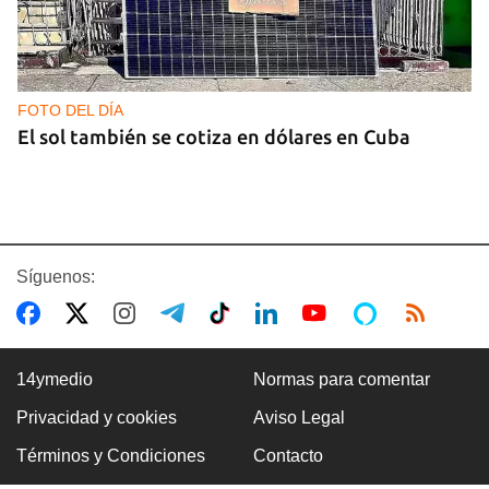
FOTO DEL DÍA
El sol también se cotiza en dólares en Cuba
Síguenos:
14ymedio
Normas para comentar
Privacidad y cookies
Aviso Legal
GAS
Términos y Condiciones
Contacto
Los puntos de ProGas vuelven a cerrar en La