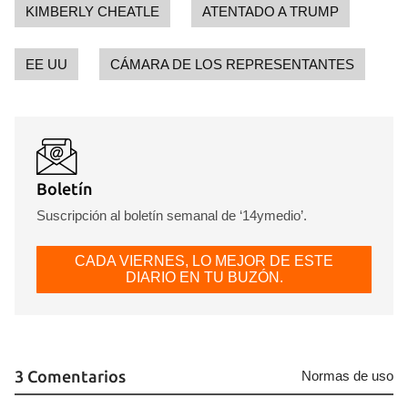
iniciar sesión con tu cuenta de 14ymedio.
KIMBERLY CHEATLE
ATENTADO A TRUMP
INICIAR SESIÓN
CANCELAR
EE UU
CÁMARA DE LOS REPRESENTANTES
Boletín
Suscripción al boletín semanal de ‘14ymedio’.
CADA VIERNES, LO MEJOR DE ESTE
DIARIO EN TU BUZÓN.
3 Comentarios
Normas de uso