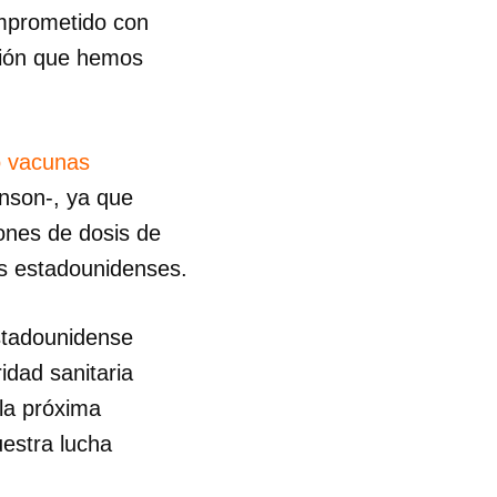
omprometido con
ción que hemos
o vacunas
nson-, ya que
ones de dosis de
es estadounidenses.
estadounidense
idad sanitaria
la próxima
estra lucha