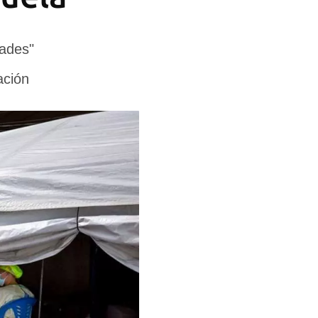
dades"
ación