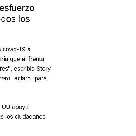
esfuerzo
odos los
 covid-19 a
aria que enfrenta
es", escribió Story
pero -aclaró- para
E UU apoya
os los ciudadanos
 tu