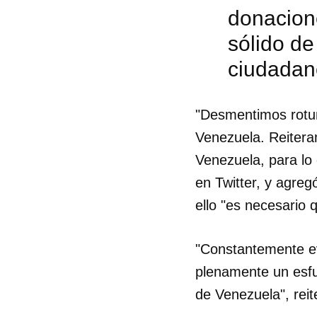
donacion
sólido de
ciudadan
"Desmentimos rotu
Venezuela. Reiteram
Venezuela, para lo
en Twitter, y agreg
ello "es necesario 
"Constantemente ev
Guar
plenamente un esfu
de Venezuela", reit
Para
cuen