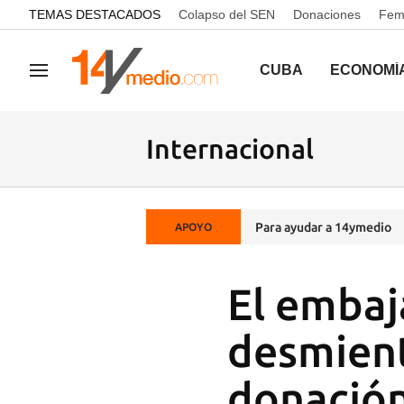
common.go-to-content
TEMAS DESTACADOS
Colapso del SEN
Donaciones
Femi
CUBA
ECONOMÍ
Navegación
Internacional
Para ayudar a 14ymedio
APOYO
El embaj
desmient
donación