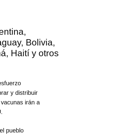
entina,
guay, Bolivia,
 Haití y otros
 esfuerzo
r y distribuir
 vacunas irán a
U.
el pueblo