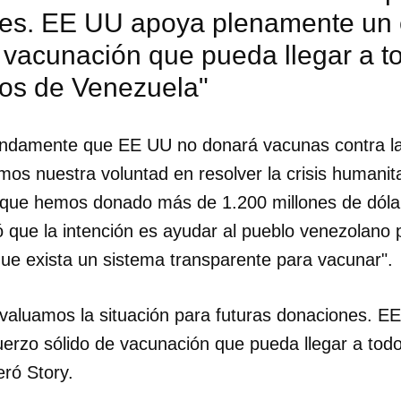
es. EE UU apoya plenamente un 
 vacunación que pueda llegar a t
os de Venezuela"
ndamente que EE UU no donará vacunas contra la
os nuestra voluntad en resolver la crisis humanit
 que hemos donado más de 1.200 millones de dólar
ó que la intención es ayudar al pueblo venezolano 
que exista un sistema transparente para vacunar".
aluamos la situación para futuras donaciones. E
dar como favorito
erzo sólido de vacunación que pueda llegar a tod
eró Story.
 poder guardar como favorito, primero has de iniciar sesión con
ta de 14ymedio.