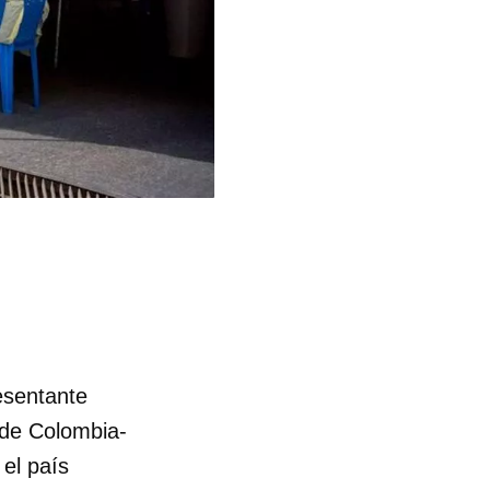
esentante
sde Colombia-
el país