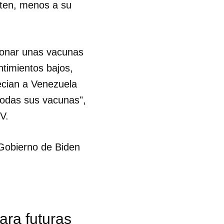
iten, menos a su
donar unas vacunas
ntimientos bajos,
ecian a Venezuela
todas sus vacunas",
V.
 Gobierno de Biden
ara futuras