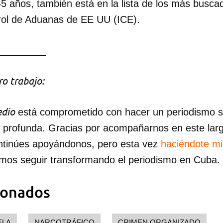
5 años, también está en la lista de los más buscad
rol de Aduanas de EE UU (ICE).
_________
o trabajo:
dio
está comprometido con hacer un periodismo ser
a profunda. Gracias por acompañarnos en este lar
ntinúes apoyándonos, pero esta vez
haciéndote m
mos seguir transformando el periodismo en Cuba.
ionados
ELA
NARCOTRÁFICO
CRIMEN ORGANIZADO