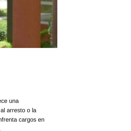
)
ece una
l arresto o la
frenta cargos en
.