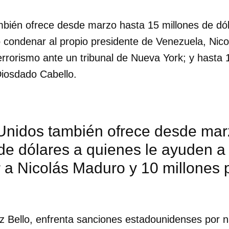
bién ofrece desde marzo hasta 15 millones de dól
 condenar al propio presidente de Venezuela, Nic
rorismo ante un tribunal de Nueva York; y hasta 1
Diosdado Cabello.
Unidos también ofrece desde mar
de dólares a quienes le ayuden a
 a Nicolás Maduro y 10 millones 
dar como favorito
 poder guardar como favorito, primero has de iniciar sesión con
z Bello, enfrenta sanciones estadounidenses por n
ta de 14ymedio.