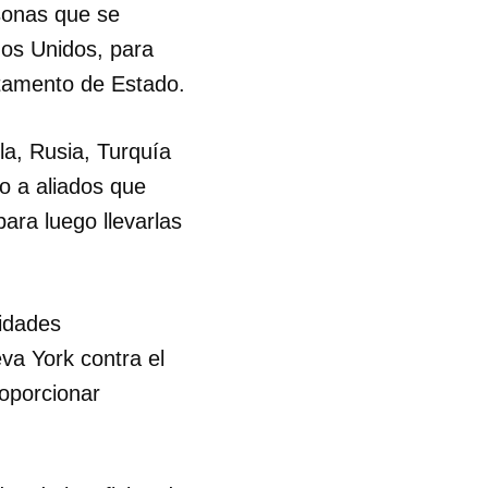
rsonas que se
os Unidos, para
R
rtamento de Estado.
la, Rusia, Turquía
do a aliados que
ara luego llevarlas
ridades
va York contra el
roporcionar