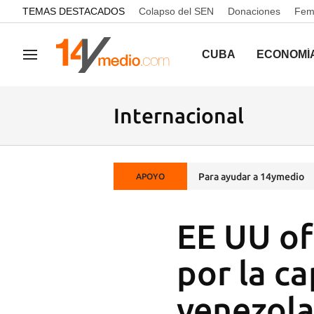
common.go-to-content
TEMAS DESTACADOS
Colapso del SEN
Donaciones
Femi
CUBA
ECONOMÍ
Navegación
Internacional
Para ayudar a 14ymedio
APOYO
EE UU of
por la c
venezol