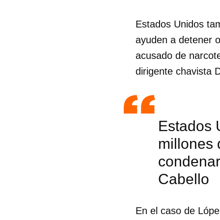
Estados Unidos tam
ayuden a detener o
acusado de narcoter
dirigente chavista 
Estados 
millones 
condenar
Cabello
Guar
Para
En el caso de Lópe
cuen