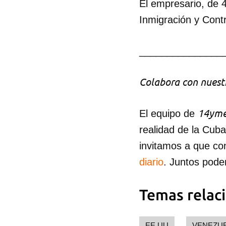
El empresario, de 4
Inmigración y Cont
_______________
Colabora con nuestr
14yme
El equipo de
realidad de la Cub
invitamos a que co
diario
. Juntos pode
Temas relac
EE UU
VENEZU