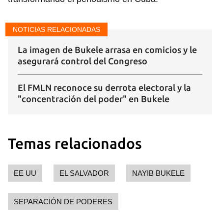
NOTICIAS RELACIONADAS
La imagen de Bukele arrasa en comicios y le
asegurará control del Congreso
El FMLN reconoce su derrota electoral y la
"concentración del poder" en Bukele
Temas relacionados
Guardar como favorito
EE UU
EL SALVADOR
NAYIB BUKELE
Para poder guardar como favorito, primero has de
iniciar sesión con tu cuenta de 14ymedio.
SEPARACIÓN DE PODERES
INICIAR SESIÓN
CANCELAR