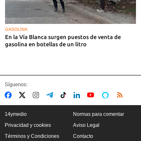
GASOLINA
En la Vía Blanca surgen puestos de venta de
gasolina en botellas de un litro
Síguenos:
14ymedio
Normas para comentar
Privacidad y cookies
Aviso Legal
Premio Literario Lourdes Gil 2026 en Poesía
Términos y Condiciones
Contacto