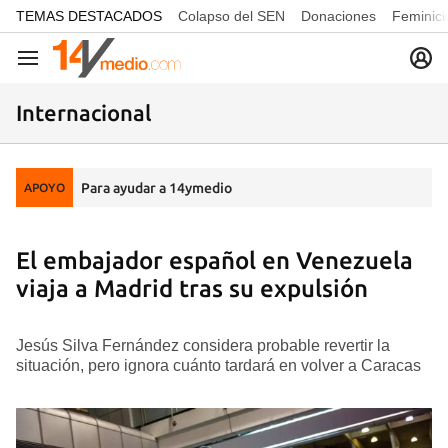
common.go-to-content
TEMAS DESTACADOS
Colapso del SEN
Donaciones
Feminici
Navegación
Internacional
Para ayudar a 14ymedio
APOYO
El embajador español en Venezuela
viaja a Madrid tras su expulsión
Jesús Silva Fernández considera probable revertir la
situación, pero ignora cuánto tardará en volver a Caracas