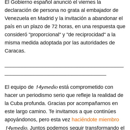
El Gobierno español anunció el viernes la
declaración de persona no grata al embajador de
Venezuela en Madrid y la invitación a abandonar el
país en un plazo de 72 horas, en una respuesta que
consideró "proporcional" y "de reciprocidad" a la
misma medida adoptada por las autoridades de
Caracas.
_________________________________________
___________________________________
14ymedio
El equipo de
está comprometido con
hacer un periodismo serio que refleje la realidad de
la Cuba profunda. Gracias por acompañarnos en
este largo camino. Te invitamos a que continúes
Guardar como favorito
apoyándonos, pero esta vez
haciéndote miembro
14ymedio
. Juntos podemos seguir transformando el
Para poder guardar como favorito, primero has de