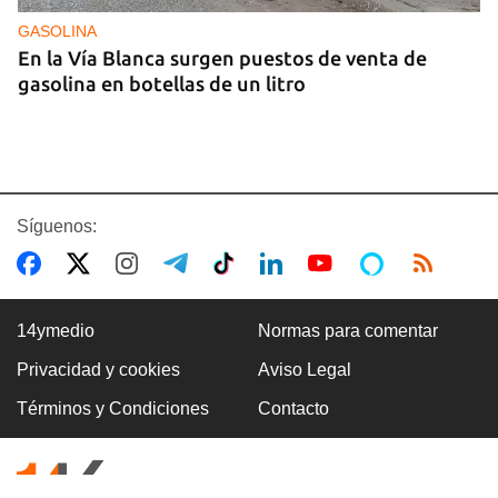
GASOLINA
En la Vía Blanca surgen puestos de venta de
gasolina en botellas de un litro
Síguenos:
14ymedio
Normas para comentar
Privacidad y cookies
Aviso Legal
Premio Literario Lourdes Gil 2026 en Poesía
Términos y Condiciones
Contacto