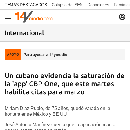
common.go-to-content
TEMAS DESTACADOS
Colapso del SEN
Donaciones
Feminici
Navegación
Internacional
Para ayudar a 14ymedio
APOYO
Un cubano evidencia la saturación de
la 'app' CBP One, que este martes
habilita citas para marzo
Miriam Díaz Rubio, de 75 años, quedó varada en la
frontera entre México y EE UU
José Antonio Martínez cuenta que la aplicación marca