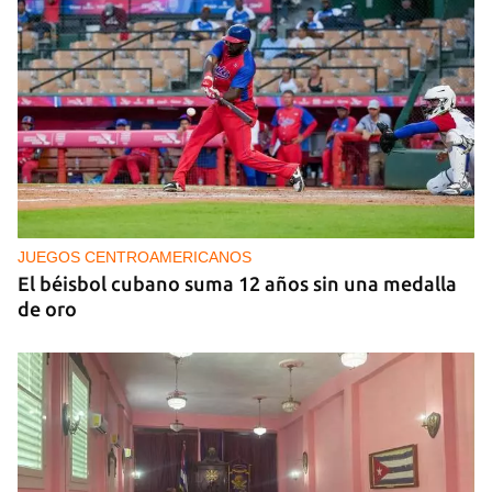
NICARAGUA
EE UU propone a la OEA convocar a los
cancilleres para "tomar medidas" contra las
decisiones de Ortega
JUEGOS CENTROAMERICANOS
El béisbol cubano suma 12 años sin una medalla
de oro