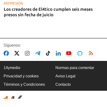
REPRESIÓN
Los creadores de El4tico cumplen seis meses
presos sin fecha de juicio
Síguenos:
14ymedio
Normas para comentar
Privacidad y cookies
Aviso Legal
BANCARIZACIÓN
Términos y Condiciones
Contacto
La ausencia de un mercado de divisas operativo
explica la escasez de efectivo en moneda
nacional