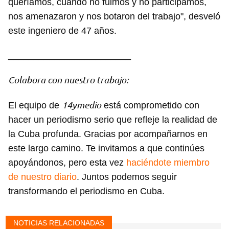
queríamos, cuando no fuimos y no participamos,
nos amenazaron y nos botaron del trabajo", desveló
este ingeniero de 47 años.
________________________
Colabora con nuestro trabajo:
14ymedio
El equipo de
está comprometido con
hacer un periodismo serio que refleje la realidad de
la Cuba profunda. Gracias por acompañarnos en
este largo camino. Te invitamos a que continúes
apoyándonos, pero esta vez
haciéndote miembro
de nuestro diario
. Juntos podemos seguir
Guardar como favorito
transformando el periodismo en Cuba.
Para poder guardar como favorito, primero has de
iniciar sesión con tu cuenta de 14ymedio.
NOTICIAS RELACIONADAS