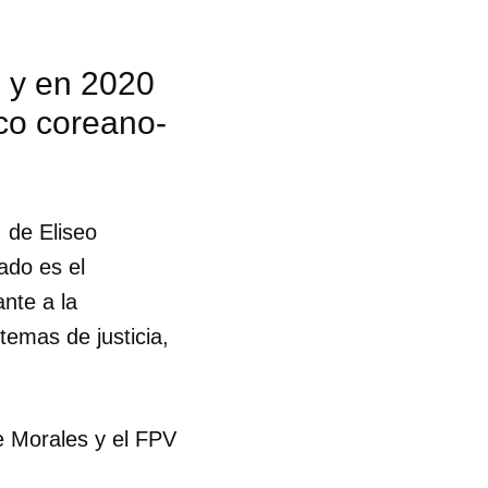
9 y en 2020
ico coreano-
 de Eliseo
ado es el
ante a la
temas de justicia,
e Morales y el FPV
 tu