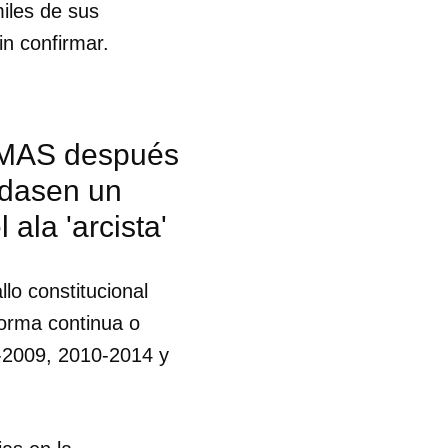
miles de sus
n confirmar.
l MAS después
lidasen un
ala 'arcista'
lo constitucional
forma continua o
6-2009, 2010-2014 y