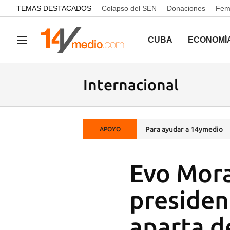
common.go-to-content
TEMAS DESTACADOS
Colapso del SEN
Donaciones
Femi
CUBA
ECONOMÍ
Navegación
Internacional
Para ayudar a 14ymedio
APOYO
Evo Mora
presiden
aparta d