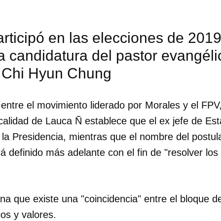
rticipó en las elecciones de 201
a candidatura del pastor evangél
o Chi Hyun Chung
entre el movimiento liderado por Morales y el FPV,
calidad de Lauca Ñ establece que el ex jefe de Est
 la Presidencia, mientras que el nombre del postul
á definido más adelante con el fin de "resolver los 
dar como favorito
a que existe una "coincidencia" entre el bloque d
 poder guardar como favorito, primero has de iniciar sesión con
ios y valores.
ta de 14ymedio.