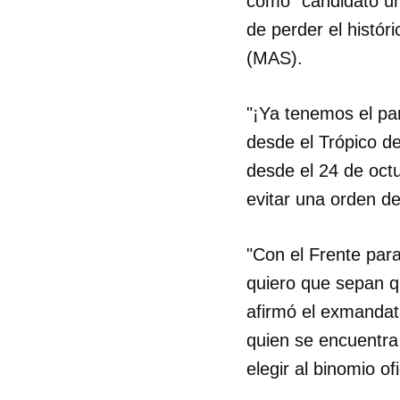
como "candidato ún
de perder el histór
(MAS).
"¡Ya tenemos el par
desde el Trópico de
desde el 24 de oct
evitar una orden d
"Con el Frente para
quiero que sepan q
afirmó el exmandata
quien se encuentra
elegir al binomio of