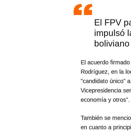
El FPV pa
impulsó l
bolivian
El acuerdo firmado 
Rodríguez, en la lo
"candidato único" a
Vicepresidencia ser
economía y otros".
Guar
También se mencion
Para
en cuanto a princip
cuen