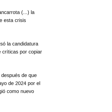
carrota (...) la
R
 esta crisis
lsó la candidatura
críticas por copiar
s después de que
ayo de 2024 por el
ligió como nuevo