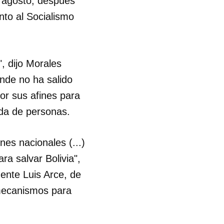
e agosto, después
ento al Socialismo
", dijo Morales
onde no ha salido
or sus afines para
ada de personas.
es nacionales (...)
a salvar Bolivia",
dente Luis Arce, de
 mecanismos para