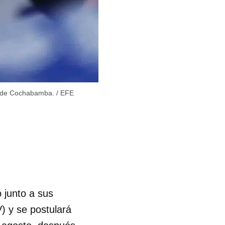
co de Cochabamba.
/
EFE
 junto a sus
V) y se postulará