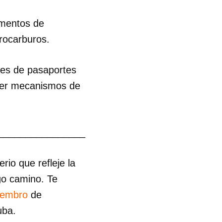
umentos de
drocarburos.
ares de pasaportes
lecer mecanismos de
________________
io que refleje la
go camino. Te
iembro
de
uba.