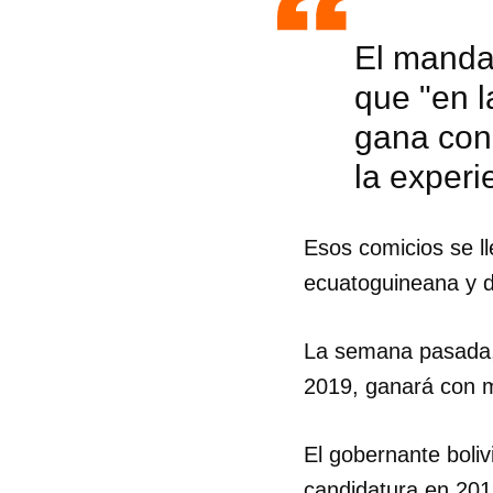
El mandat
que "en 
gana con 
la experi
Esos comicios se l
ecuatoguineana y d
La semana pasada, 
2019, ganará con m
Guar
El gobernante boliv
Para
cuen
candidatura en 201