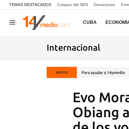
common.go-to-content
TEMAS DESTACADOS
Colapso del SEN
Donaciones
Femi
CUBA
ECONOMÍ
Navegación
Internacional
Para ayudar a 14ymedio
APOYO
Evo Mora
Obiang a
de los v