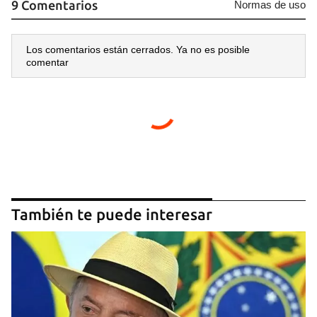
9 Comentarios
Normas de uso
Los comentarios están cerrados. Ya no es posible
comentar
Guardar como favorito
Para poder guardar como favorito, primero has de
iniciar sesión con tu cuenta de 14ymedio.
También te puede interesar
INICIAR SESIÓN
CANCELAR