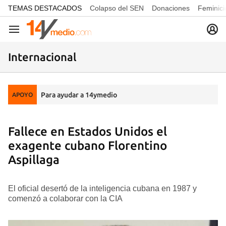
common.go-to-content
TEMAS DESTACADOS
Colapso del SEN
Donaciones
Feminici
Navegación
Internacional
Para ayudar a 14ymedio
APOYO
Fallece en Estados Unidos el
exagente cubano Florentino
Aspillaga
El oficial desertó de la inteligencia cubana en 1987 y
comenzó a colaborar con la CIA