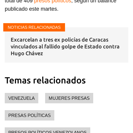
total de 409
presos políticos
, según un balance
publicado este martes.
NOTICIAS RELACIONADAS
Guardar como favorito
Excarcelan a tres ex policías de Caracas
vinculados al fallido golpe de Estado contra
Para poder guardar como favorito, primero has de
iniciar sesión con tu cuenta de 14ymedio.
Hugo Chávez
INICIAR SESIÓN
CANCELAR
Temas relacionados
VENEZUELA
MUJERES PRESAS
PRESAS POLÍTICAS
PRESOS POLÍTICOS VENEZOLANOS