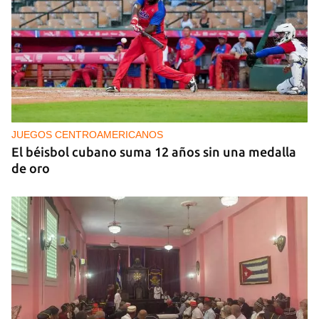
NICARAGUA
EE UU propone a la OEA convocar a los
cancilleres para "tomar medidas" contra las
decisiones de Ortega
JUEGOS CENTROAMERICANOS
El béisbol cubano suma 12 años sin una medalla
de oro