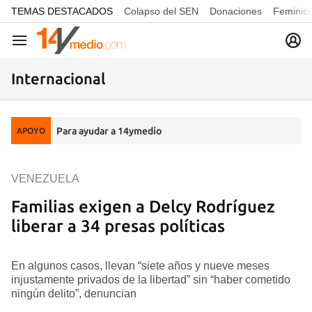
common.go-to-content
TEMAS DESTACADOS
Colapso del SEN
Donaciones
Feminici
Navegación
Internacional
Para ayudar a 14ymedio
APOYO
VENEZUELA
Familias exigen a Delcy Rodríguez
liberar a 34 presas políticas
En algunos casos, llevan “siete años y nueve meses
injustamente privados de la libertad” sin “haber cometido
ningún delito”, denuncian