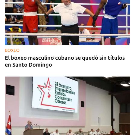
NICARAGUA
EE UU propone a la OEA convocar a los
cancilleres para "tomar medidas" contra las
decisiones de Ortega
BOXEO
El boxeo masculino cubano se quedó sin títulos
en Santo Domingo