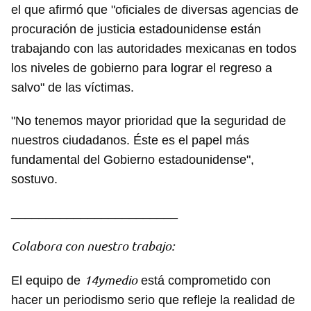
el que afirmó que "oficiales de diversas agencias de
procuración de justicia estadounidense están
trabajando con las autoridades mexicanas en todos
los niveles de gobierno para lograr el regreso a
salvo" de las víctimas.
"No tenemos mayor prioridad que la seguridad de
nuestros ciudadanos. Éste es el papel más
fundamental del Gobierno estadounidense",
sostuvo.
________________________
Guardar como favorito
Colabora con nuestro trabajo:
Para poder guardar como favorito, primero has de
iniciar sesión con tu cuenta de 14ymedio.
14ymedio
El equipo de
está comprometido con
hacer un periodismo serio que refleje la realidad de
INICIAR SESIÓN
CANCELAR