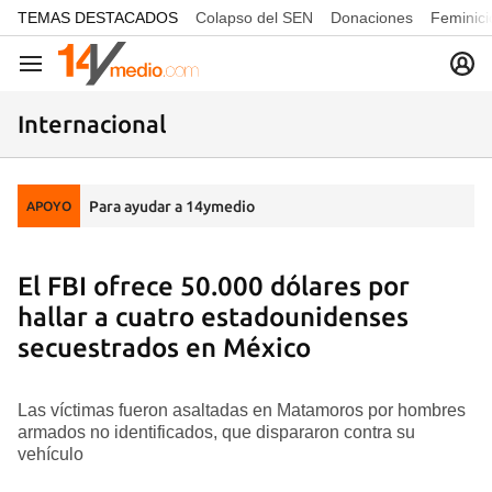
common.go-to-content
TEMAS DESTACADOS
Colapso del SEN
Donaciones
Feminici
Navegación
Internacional
Para ayudar a 14ymedio
APOYO
El FBI ofrece 50.000 dólares por
hallar a cuatro estadounidenses
secuestrados en México
Las víctimas fueron asaltadas en Matamoros por hombres
armados no identificados, que dispararon contra su
vehículo