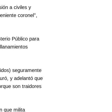
ón a civiles y
eniente coronel",
terio Público para
allanamientos
nidos) seguramente
uró, y adelantó que
rque son traidores
n que milita