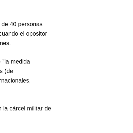
R
s de 40 personas
cuando el opositor
nes.
o "la medida
os (de
rnacionales,
a cárcel militar de