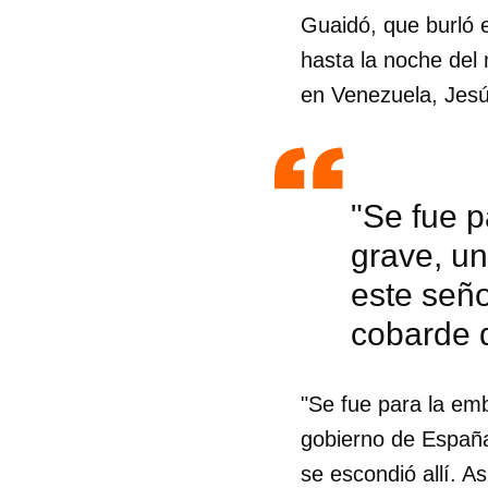
Guaidó, que burló e
hasta la noche del
en Venezuela, Jesú
"Se fue p
grave, un
este seño
cobarde q
"Se fue para la em
Guar
gobierno de España 
Para
se escondió allí. A
cuen