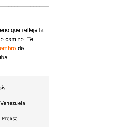
________________
io que refleje la
go camino. Te
iembro
de
uba.
sis
n Venezuela
e Prensa