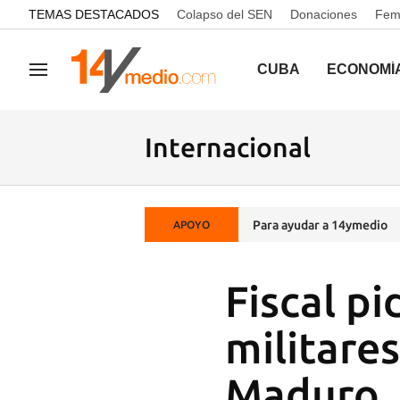
common.go-to-content
TEMAS DESTACADOS
Colapso del SEN
Donaciones
Femi
CUBA
ECONOMÍ
Navegación
Internacional
Para ayudar a 14ymedio
APOYO
Fiscal pi
militare
Maduro