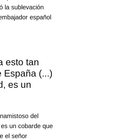
ó la sublevación
 embajador español
 esto tan
 España (...)
d, es un
inamistoso del
, es un cobarde que
 tu
e el señor