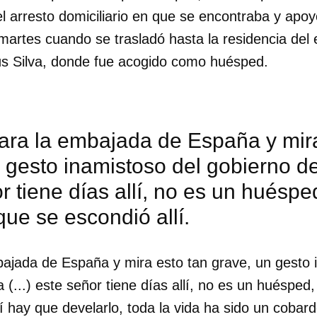
l arresto domiciliario en que se encontraba y apoy
 martes cuando se trasladó hasta la residencia del
s Silva, donde fue acogido como huésped.
ara la embajada de España y mira
 gesto inamistoso del gobierno de
r tiene días allí, no es un huéspe
ue se escondió allí.
bajada de España y mira esto tan grave, un gesto 
dar como favorito
(...) este señor tiene días allí, no es un huésped
 poder guardar como favorito, primero has de iniciar sesión con
sí hay que develarlo, toda la vida ha sido un cobard
ta de 14ymedio.