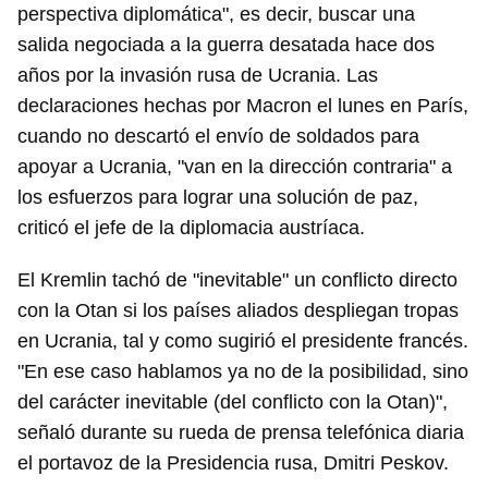
perspectiva diplomática", es decir, buscar una
iniciar sesión con tu cuenta de 14ymedio.
salida negociada a la guerra desatada hace dos
INICIAR SESIÓN
CANCELAR
años por la invasión rusa de Ucrania. Las
declaraciones hechas por Macron el lunes en París,
cuando no descartó el envío de soldados para
apoyar a Ucrania, "van en la dirección contraria" a
los esfuerzos para lograr una solución de paz,
criticó el jefe de la diplomacia austríaca.
El Kremlin tachó de "inevitable" un conflicto directo
con la Otan si los países aliados despliegan tropas
en Ucrania, tal y como sugirió el presidente francés.
"En ese caso hablamos ya no de la posibilidad, sino
del carácter inevitable (del conflicto con la Otan)",
señaló durante su rueda de prensa telefónica diaria
el portavoz de la Presidencia rusa, Dmitri Peskov.