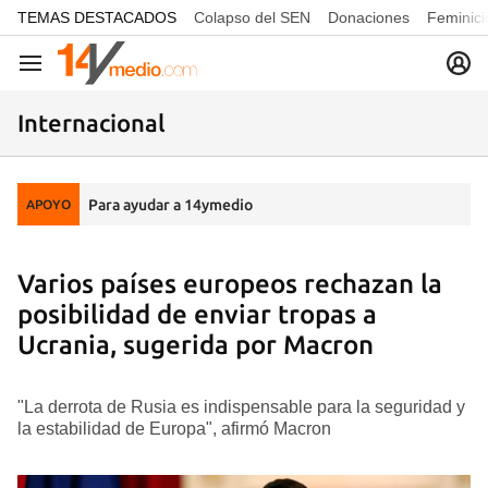
common.go-to-content
TEMAS DESTACADOS
Colapso del SEN
Donaciones
Feminici
Navegación
Internacional
Para ayudar a 14ymedio
APOYO
Varios países europeos rechazan la
posibilidad de enviar tropas a
Ucrania, sugerida por Macron
"La derrota de Rusia es indispensable para la seguridad y
la estabilidad de Europa", afirmó Macron