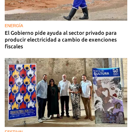
DEPORTACIONES EE UU
El ICE envía a la fuerza a migrantes, entre ellos
cuatro cubanos, a la República Centroafricana
ENERGÍA
El Gobierno pide ayuda al sector privado para
producir electricidad a cambio de exenciones
fiscales
FESTIVAL