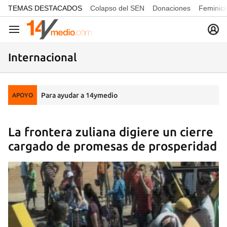
common.go-to-content
TEMAS DESTACADOS
Colapso del SEN
Donaciones
Feminici
Navegación
Internacional
Para ayudar a 14ymedio
APOYO
La frontera zuliana digiere un cierre
cargado de promesas de prosperidad