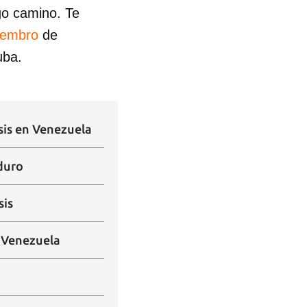
go camino. Te
iembro
de
uba.
isis en Venezuela
aduro
sis
n Venezuela