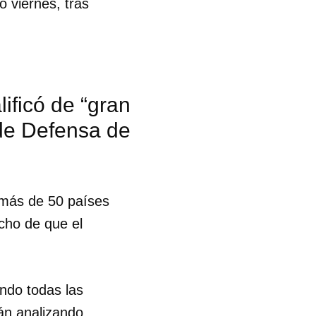
 viernes, tras
lificó de “gran
 de Defensa de
 más de 50 países
echo de que el
ndo todas las
 tu
án analizando