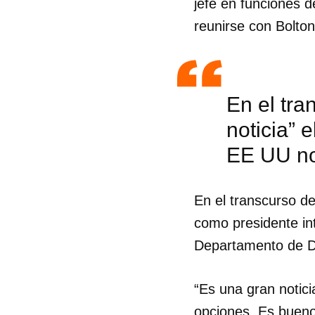
jefe en funciones 
reunirse con Bolton
En el tra
noticia”
EE UU no
En el transcurso d
como presidente int
Departamento de D
Guar
“Es una gran notic
Para
cuen
opciones. Es bueno