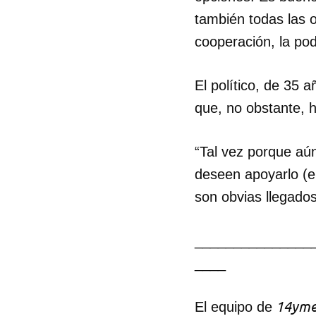
también todas las o
cooperación, la po
El político, de 35
que, no obstante, h
“Tal vez porque aú
deseen apoyarlo (el
son obvias llegados
_______________
____
14yme
El equipo de