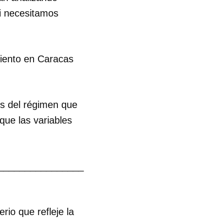
si necesitamos
R
miento en Caracas
s del régimen que
que las variables
________________
io que refleje la