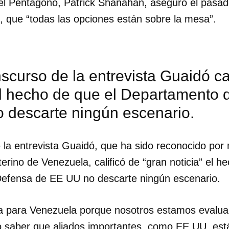
del Pentágono, Patrick Shanahan, aseguró el pasado
, que “todas las opciones están sobre la mesa”.
nscurso de la entrevista Guaidó ca
 el hecho de que el Departamento
 descarte ningún escenario.
e la entrevista Guaidó, que ha sido reconocido por
erino de Venezuela, calificó de “gran noticia” el h
efensa de EE UU no descarte ningún escenario.
dar como favorito
ia para Venezuela porque nosotros estamos evalua
 poder guardar como favorito, primero has de iniciar sesión con
ta de 14ymedio.
 saber que aliados importantes, como EE UU, est