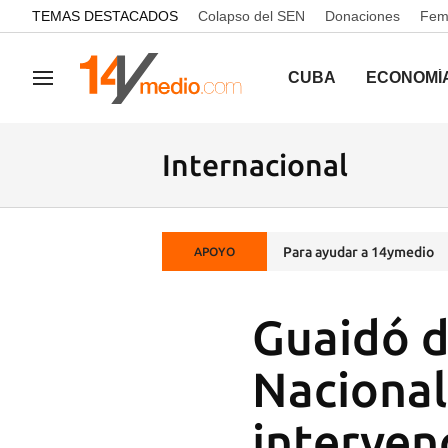
common.go-to-content
TEMAS DESTACADOS
Colapso del SEN
Donaciones
Femi
CUBA
ECONOMÍ
Navegación
Internacional
Para ayudar a 14ymedio
APOYO
Guaidó d
Nacional
interven