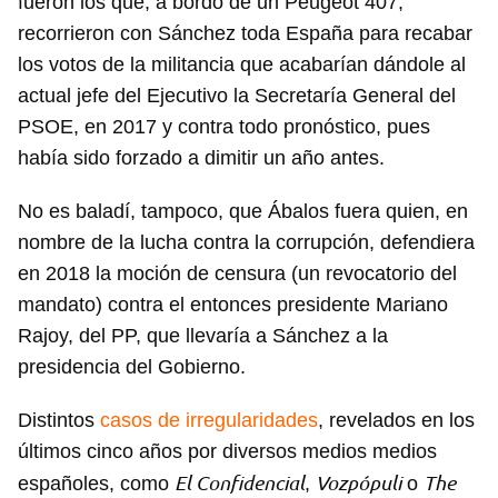
fueron los que, a bordo de un Peugeot 407,
recorrieron con Sánchez toda España para recabar
los votos de la militancia que acabarían dándole al
actual jefe del Ejecutivo la Secretaría General del
PSOE, en 2017 y contra todo pronóstico, pues
había sido forzado a dimitir un año antes.
No es baladí, tampoco, que Ábalos fuera quien, en
nombre de la lucha contra la corrupción, defendiera
en 2018 la moción de censura (un revocatorio del
mandato) contra el entonces presidente Mariano
Rajoy, del PP, que llevaría a Sánchez a la
presidencia del Gobierno.
Guardar como favorito
Distintos
casos de irregularidades
, revelados en los
Para poder guardar como favorito, primero has de
iniciar sesión con tu cuenta de 14ymedio.
últimos cinco años por diversos medios medios
El Confidencial
Vozpópuli
The
españoles, como
,
o
INICIAR SESIÓN
CANCELAR