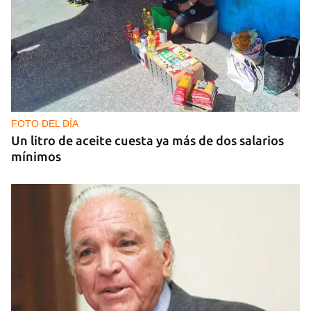
GUERRA
Al menos 17 muertos y 44 heridos en ataques
nocturnos de Rusia sobre la región de Kiev
FOTO DEL DÍA
Un litro de aceite cuesta ya más de dos salarios
mínimos