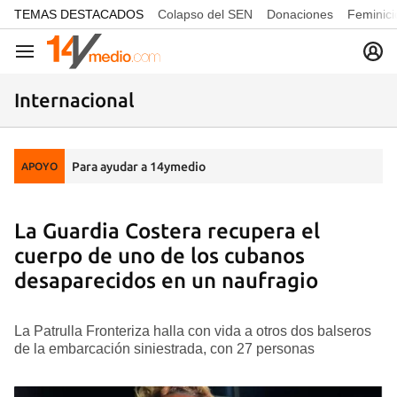
common.go-to-content
TEMAS DESTACADOS
Colapso del SEN
Donaciones
Feminici
Navegación
Internacional
Para ayudar a 14ymedio
APOYO
La Guardia Costera recupera el
cuerpo de uno de los cubanos
desaparecidos en un naufragio
La Patrulla Fronteriza halla con vida a otros dos balseros
de la embarcación siniestrada, con 27 personas