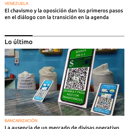
VENEZUELA
El chavismo y la oposición dan los primeros pasos
en el diálogo con la transición en la agenda
Lo último
NICARAGUA
EE UU propone a la OEA convocar a los
cancilleres para "tomar medidas" contra las
decisiones de Ortega
BANCARIZACIÓN
La ausencia de un mercado de divisas operativo