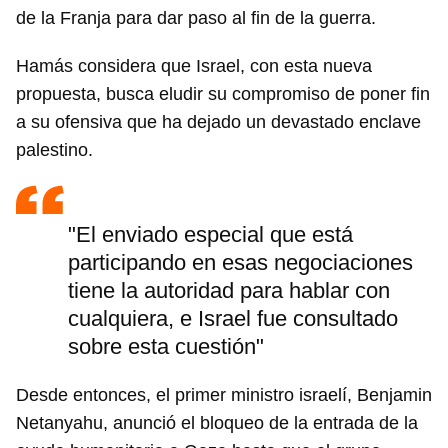
de la Franja para dar paso al fin de la guerra.
Hamás considera que Israel, con esta nueva
propuesta, busca eludir su compromiso de poner fin
a su ofensiva que ha dejado un devastado enclave
palestino.
"El enviado especial que está
Guardar como favorito
participando en esas negociaciones
Para poder guardar como favorito, primero has de
tiene la autoridad para hablar con
iniciar sesión con tu cuenta de 14ymedio.
cualquiera, e Israel fue consultado
sobre esta cuestión"
INICIAR SESIÓN
CANCELAR
Desde entonces, el primer ministro israelí, Benjamin
Netanyahu, anunció el bloqueo de la entrada de la