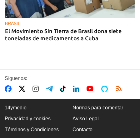
BRASIL
El Movimiento Sin Tierra de Brasil dona siete
toneladas de medicamentos a Cuba
Síguenos:
14ymedio
Normas para comentar
Privacidad y cookies
Aviso Legal
INTELIGENCIA
Términos y Condiciones
Contacto
La CIA actúa en Cuba para crear fisuras en la