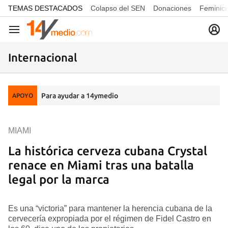
common.go-to-content
TEMAS DESTACADOS
Colapso del SEN
Donaciones
Feminici
Navegación
Internacional
Para ayudar a 14ymedio
APOYO
MIAMI
La histórica cerveza cubana Crystal
renace en Miami tras una batalla
legal por la marca
Es una “victoria” para mantener la herencia cubana de la
cervecería expropiada por el régimen de Fidel Castro en