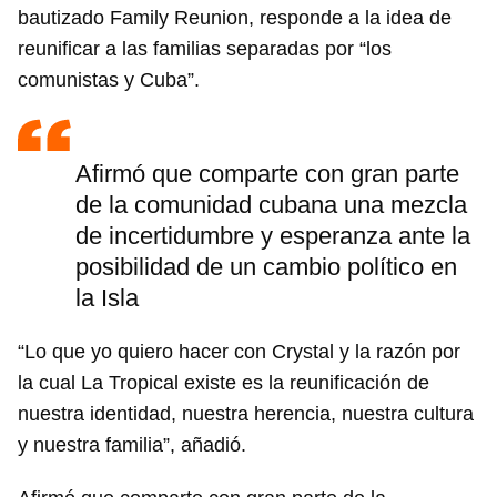
bautizado Family Reunion, responde a la idea de
reunificar a las familias separadas por “los
comunistas y Cuba”.
Afirmó que comparte con gran parte
Guardar como favorito
de la comunidad cubana una mezcla
de incertidumbre y esperanza ante la
Para poder guardar como favorito, primero has de
iniciar sesión con tu cuenta de 14ymedio.
posibilidad de un cambio político en
la Isla
INICIAR SESIÓN
CANCELAR
“Lo que yo quiero hacer con Crystal y la razón por
la cual La Tropical existe es la reunificación de
nuestra identidad, nuestra herencia, nuestra cultura
y nuestra familia”, añadió.