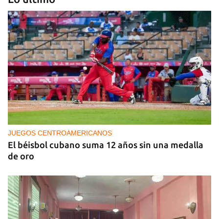
NICARAGUA
EE UU propone a la OEA convocar a los
cancilleres para "tomar medidas" contra las
decisiones de Ortega
JUEGOS CENTROAMERICANOS
El béisbol cubano suma 12 años sin una medalla
de oro