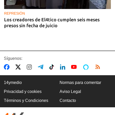
REPRESIÓN
Los creadores de El4tico cumplen seis meses
presos sin fecha de juicio
Síguenos:
14ymedio
Normas para comentar
Privacidad y cookies
Aviso Legal
BANCARIZACIÓN
Términos y Condiciones
Contacto
La ausencia de un mercado de divisas operativo
explica la escasez de efectivo en moneda