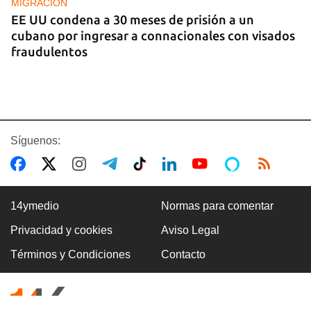
MIGRACIÓN
EE UU condena a 30 meses de prisión a un
cubano por ingresar a connacionales con visados
fraudulentos
Síguenos:
14ymedio
Normas para comentar
Privacidad y cookies
Aviso Legal
FOTO DEL DÍA
Términos y Condiciones
Contacto
Lluvia para beber, agua contaminada para el día a
día