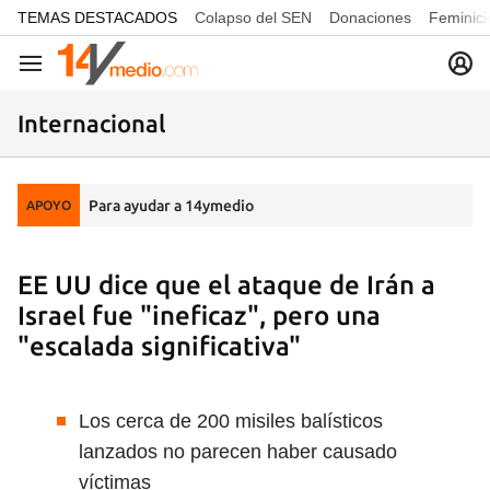
common.go-to-content
TEMAS DESTACADOS
Colapso del SEN
Donaciones
Feminici
Navegación
Internacional
Para ayudar a 14ymedio
APOYO
EE UU dice que el ataque de Irán a
Israel fue "ineficaz", pero una
"escalada significativa"
Los cerca de 200 misiles balísticos
lanzados no parecen haber causado
víctimas