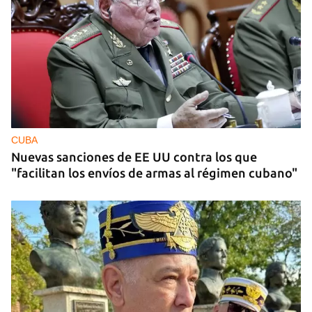
MIAMI
La hija de un diplomático castrista expulsado de
EE UU en 2003 está bajo custodia del ICE
CUBA
Nuevas sanciones de EE UU contra los que
"facilitan los envíos de armas al régimen cubano"