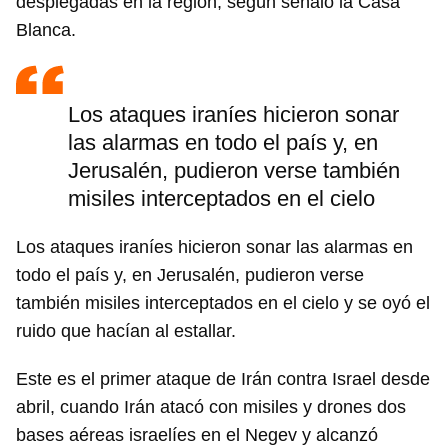
desplegadas en la región, según señaló la Casa
Blanca.
Los ataques iraníes hicieron sonar
las alarmas en todo el país y, en
Jerusalén, pudieron verse también
misiles interceptados en el cielo
Los ataques iraníes hicieron sonar las alarmas en
todo el país y, en Jerusalén, pudieron verse
también misiles interceptados en el cielo y se oyó el
ruido que hacían al estallar.
Guardar como favorito
Este es el primer ataque de Irán contra Israel desde
abril, cuando Irán atacó con misiles y drones dos
Para poder guardar como favorito, primero has de
iniciar sesión con tu cuenta de 14ymedio.
bases aéreas israelíes en el Negev y alcanzó