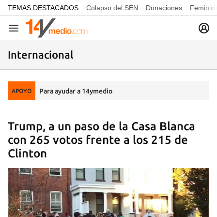
common.go-to-content
TEMAS DESTACADOS
Colapso del SEN
Donaciones
Feminici
Navegación
Internacional
Para ayudar a 14ymedio
APOYO
Trump, a un paso de la Casa Blanca
con 265 votos frente a los 215 de
Clinton