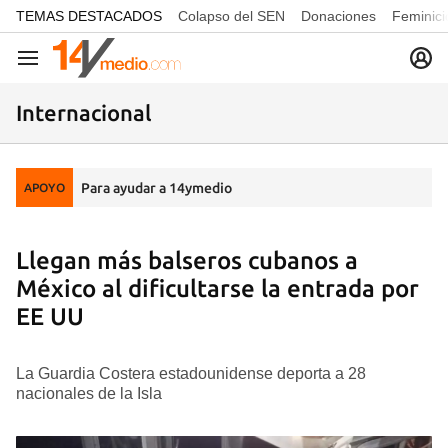
common.go-to-content
TEMAS DESTACADOS
Colapso del SEN
Donaciones
Feminici
Navegación
Internacional
Para ayudar a 14ymedio
APOYO
Llegan más balseros cubanos a
México al dificultarse la entrada por
EE UU
La Guardia Costera estadounidense deporta a 28
nacionales de la Isla