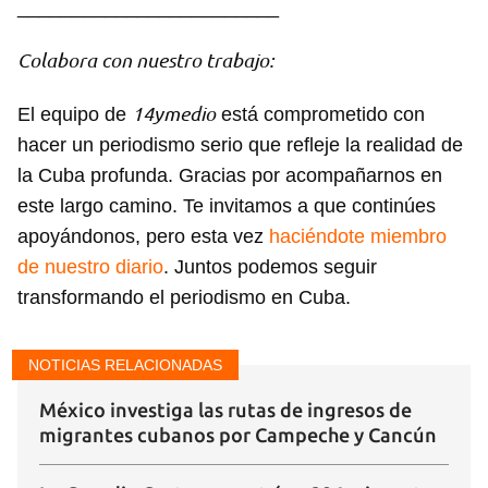
________________________
Colabora con nuestro trabajo:
14ymedio
El equipo de
está comprometido con
hacer un periodismo serio que refleje la realidad de
la Cuba profunda. Gracias por acompañarnos en
este largo camino. Te invitamos a que continúes
apoyándonos, pero esta vez
haciéndote miembro
de nuestro diario
. Juntos podemos seguir
transformando el periodismo en Cuba.
Guardar como favorito
NOTICIAS RELACIONADAS
Para poder guardar como favorito, primero has de
iniciar sesión con tu cuenta de 14ymedio.
México investiga las rutas de ingresos de
migrantes cubanos por Campeche y Cancún
INICIAR SESIÓN
CANCELAR