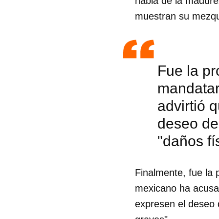
habla de la madure
muestran su mezquin
Fue la pr
mandatar
advirtió 
deseo de 
"daños fí
Finalmente, fue la 
mexicano ha acusad
expresen el deseo d