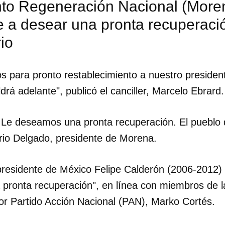
to Regeneración Nacional (Moren
e a desear una pronta recuperaci
io
s para pronto restablecimiento a nuestro preside
rá adelante", publicó el canciller, Marcelo Ebrard.
 Le deseamos una pronta recuperación. El pueblo
ario Delgado, presidente de Morena.
presidente de México Felipe Calderón (2006-2012)
 pronta recuperación", en línea con miembros de l
dar como favorito
dor Partido Acción Nacional (PAN), Marko Cortés.
 poder guardar como favorito, primero has de iniciar sesión con
ta de 14ymedio.