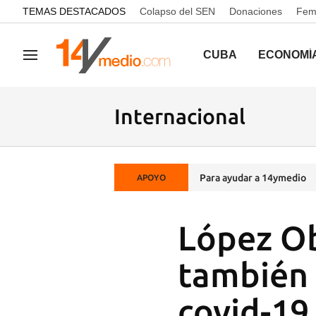
common.go-to-content
TEMAS DESTACADOS
Colapso del SEN
Donaciones
Femi
CUBA
ECONOMÍ
Navegación
Internacional
Para ayudar a 14ymedio
APOYO
López Ob
también c
covid-19