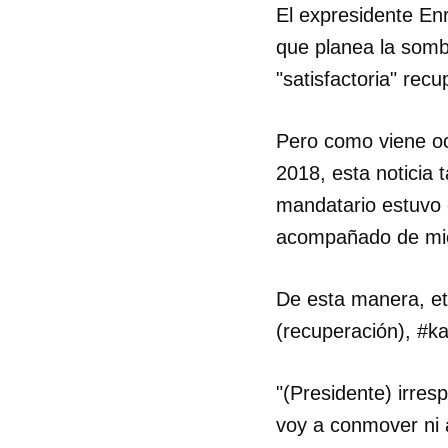
El expresidente Enr
que planea la somb
"satisfactoria" recu
Pero como viene oc
2018, esta noticia 
mandatario estuvo e
acompañado de miem
De esta manera, et
(recuperación), #k
"(Presidente) irres
voy a conmover ni 