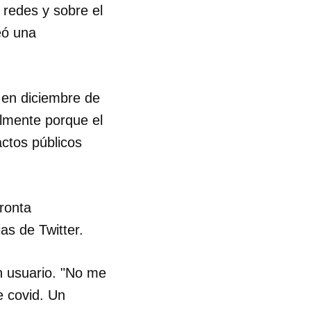
 redes y sobre el
eó una
R
 en diciembre de
almente porque el
actos públicos
ronta
as de Twitter.
un usuario. "No me
e covid. Un