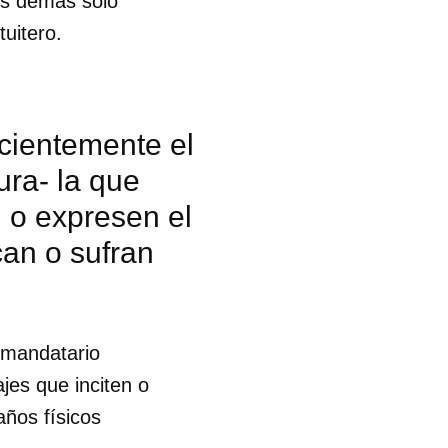
os demás sólo
uitero.
ecientemente el
ra- la que
n o expresen el
can o sufran
l mandatario
jes que inciten o
años físicos