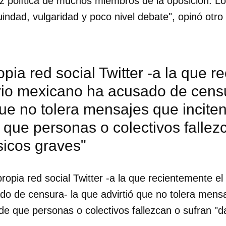
z política de muchos miembros de la oposición. L
dad, vulgaridad y poco nivel debate", opinó otro t
opia red social Twitter -a la que r
io mexicano ha acusado de censu
que no tolera mensajes que incite
que personas o colectivos fallez
sicos graves"
propia red social Twitter -a la que recientemente e
o de censura- la que advirtió que no tolera mensa
e que personas o colectivos fallezcan o sufran "d