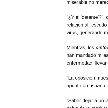
miserable no merec
"¿Y el 'detente'?", 
relación al "escud
virus, generando m
amlov
Mientras, los
han mandado miles 
enfermedad, llevan
"La oposición muest
apuntó un usuario d
"Saber dejar a un l