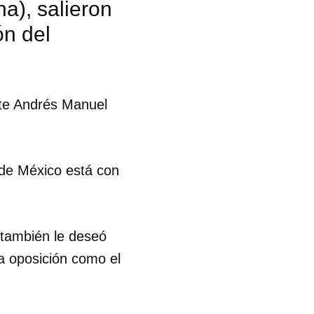
a), salieron
ón del
nte Andrés Manuel
 de México está con
 también le deseó
a oposición como el
 tu