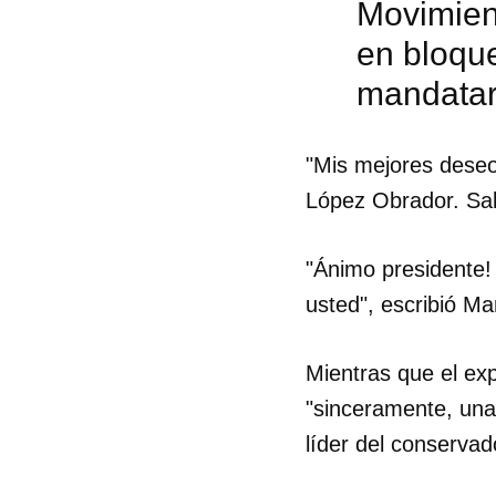
Movimien
en bloqu
mandatar
"Mis mejores deseo
López Obrador. Sald
"Ánimo presidente!
usted", escribió M
Mientras que el ex
"sinceramente, una
Guar
líder del conserva
Para
cuen