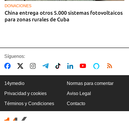
DONACIONES
China entrega otros 5.000 sistemas fotovoltaicos
para zonas rurales de Cuba
Síguenos:
14ymedio
Normas para comentar
Privacidad y cookies
Aviso Legal
BOXEO
Términos y Condiciones
Contacto
El boxeo masculino cubano se quedó sin títulos
en Santo Domingo