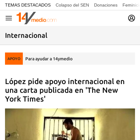
common.go-to-content
TEMAS DESTACADOS
Colapso del SEN
Donaciones
Feminici
Navegación
Internacional
Para ayudar a 14ymedio
APOYO
López pide apoyo internacional en
una carta publicada en 'The New
York Times'