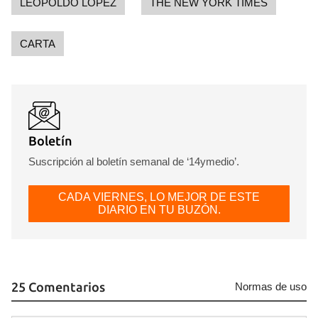
LEOPOLDO LÓPEZ
THE NEW YORK TIMES
CARTA
Guardar como favorito
Para poder guardar como favorito, primero has de
Boletín
iniciar sesión con tu cuenta de 14ymedio.
Suscripción al boletín semanal de ‘14ymedio’.
INICIAR SESIÓN
CANCELAR
CADA VIERNES, LO MEJOR DE ESTE
DIARIO EN TU BUZÓN.
25 Comentarios
Normas de uso