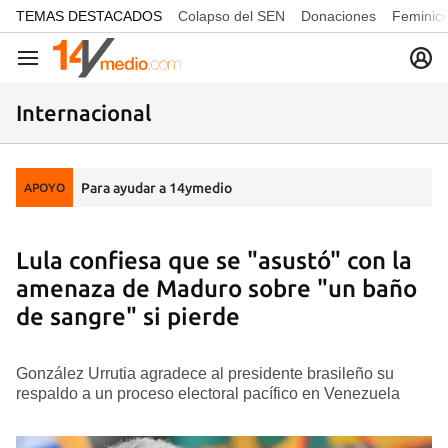
common.go-to-content
TEMAS DESTACADOS
Colapso del SEN
Donaciones
Feminici
Navegación
Internacional
Para ayudar a 14ymedio
APOYO
Lula confiesa que se "asustó" con la
amenaza de Maduro sobre "un baño
de sangre" si pierde
González Urrutia agradece al presidente brasileño su
respaldo a un proceso electoral pacífico en Venezuela