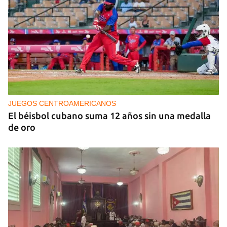
NICARAGUA
EE UU propone a la OEA convocar a los
cancilleres para "tomar medidas" contra las
decisiones de Ortega
JUEGOS CENTROAMERICANOS
El béisbol cubano suma 12 años sin una medalla
de oro