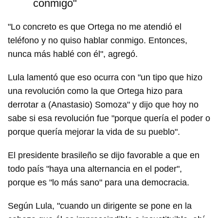
conmigo"
"Lo concreto es que Ortega no me atendió el
teléfono y no quiso hablar conmigo. Entonces,
nunca más hablé con él", agregó.
Guardar como favorito
Lula lamentó que eso ocurra con "un tipo que hizo
Para poder guardar como favorito, primero has de
iniciar sesión con tu cuenta de 14ymedio.
una revolución como la que Ortega hizo para
derrotar a (Anastasio) Somoza" y dijo que hoy no
INICIAR SESIÓN
CANCELAR
sabe si esa revolución fue "porque quería el poder o
porque quería mejorar la vida de su pueblo".
El presidente brasileño se dijo favorable a que en
todo país "haya una alternancia en el poder",
porque es "lo más sano" para una democracia.
Según Lula, "cuando un dirigente se pone en la