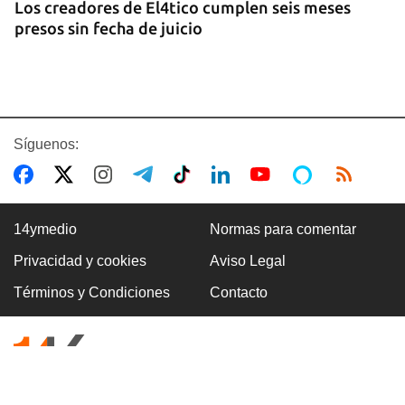
Los creadores de El4tico cumplen seis meses
presos sin fecha de juicio
Síguenos:
14ymedio
Normas para comentar
Privacidad y cookies
Aviso Legal
BANCARIZACIÓN
Términos y Condiciones
Contacto
La ausencia de un mercado de divisas operativo
explica la escasez de efectivo en moneda
nacional