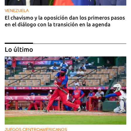
VENEZUELA
El chavismo y la oposición dan los primeros pasos
en el diálogo con la transición en la agenda
Lo último
NICARAGUA
EE UU propone a la OEA convocar a los
cancilleres para "tomar medidas" contra las
decisiones de Ortega
JUEGOS CENTROAMERICANOS