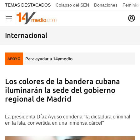
common.go-to-content
TEMAS DESTACADOS
Colapso del SEN
Donaciones
Feminici
Navegación
Internacional
Para ayudar a 14ymedio
APOYO
Los colores de la bandera cubana
iluminarán la sede del gobierno
regional de Madrid
La presidenta Díaz Ayuso condena "la dictadura criminal
en la Isla, convertida en una inmensa cárcel"