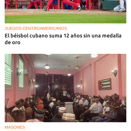
NICARAGUA
EE UU propone a la OEA convocar a los
cancilleres para "tomar medidas" contra las
decisiones de Ortega
JUEGOS CENTROAMERICANOS
El béisbol cubano suma 12 años sin una medalla
de oro
MASONES