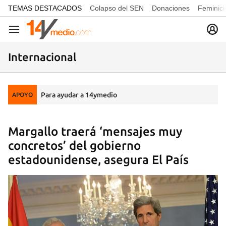
common.go-to-content
TEMAS DESTACADOS
Colapso del SEN
Donaciones
Feminici
Navegación
Internacional
Para ayudar a 14ymedio
APOYO
Margallo traerá ‘mensajes muy
concretos’ del gobierno
estadounidense, asegura El País