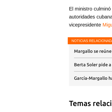
El ministro culminó
autoridades cubana
vicepresidente
Mig
Guar
NOTICIAS RELACIONAD
Para
Margallo se reúne
cuen
Berta Soler pide 
García-Margallo h
Temas relac