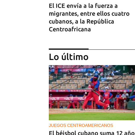
El ICE envía a la fuerza a
migrantes, entre ellos cuatro
cubanos, a la República
Centroafricana
Lo último
NICARAGUA
EE UU propone a la OEA convo
a los cancilleres para "tomar
medidas" contra las decisiones
JUEGOS CENTROAMERICANOS
Ortega
El béisbol cubano suma 12 año