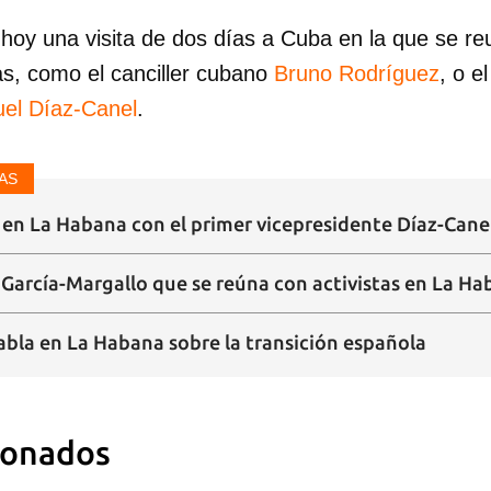
 hoy una visita de dos días a Cuba en la que se re
s, como el canciller cubano
Bruno Rodríguez
, o e
uel Díaz-Canel
.
dar como favorito
AS
 poder guardar como favorito, primero has de iniciar sesión con
 en La Habana con el primer vicepresidente Díaz-Cane
ta de 14ymedio.
a García-Margallo que se reúna con activistas en La H
INICIAR SESIÓN
CANCELA
abla en La Habana sobre la transición española
ionados