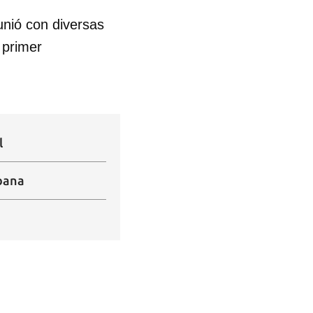
unió con diversas
l primer
 tu
l
abana
R