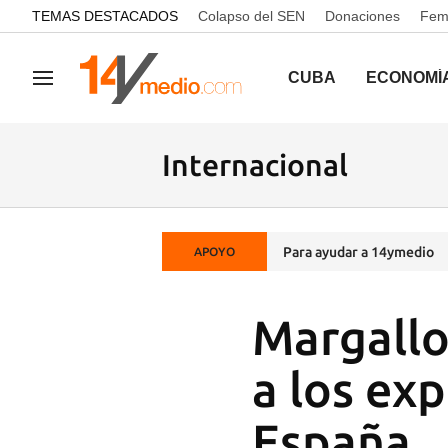
common.go-to-content
TEMAS DESTACADOS
Colapso del SEN
Donaciones
Femi
CUBA
ECONOMÍ
Navegación
Internacional
Para ayudar a 14ymedio
APOYO
Margallo
a los exp
España