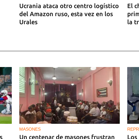
Ucrania ataca otro centro logístico
El c
del Amazon ruso, esta vez en los
pri
Urales
la t
car
 de
MASONES
REPR
s
Un centenar de masones frustran
Los