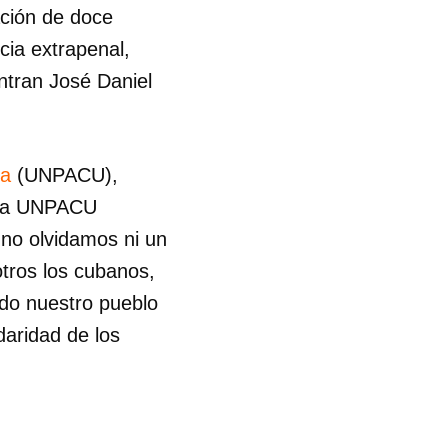
ación de doce
cia extrapenal,
entran José Daniel
ba
(UNPACU),
n la UNPACU
 no olvidamos ni un
tros los cubanos,
odo nuestro pueblo
daridad de los