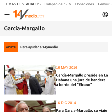
common.go-to-content
TEMAS DESTACADOS
Colapso del SEN
Donaciones
Feminici
Navegación
García-Margallo
Para ayudar a 14ymedio
APOYO
16 MAY 2016
García-Margallo preside en La
Habana una jura de bandera
a bordo del "Elcano"
16 DIC 2014
Para García-Margallo, su viaje