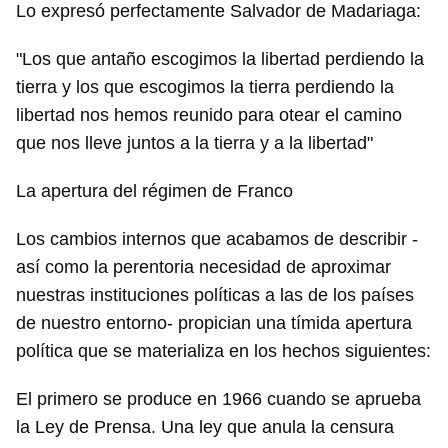
Lo expresó perfectamente Salvador de Madariaga:
"Los que antaño escogimos la libertad perdiendo la
tierra y los que escogimos la tierra perdiendo la
libertad nos hemos reunido para otear el camino
que nos lleve juntos a la tierra y a la libertad"
La apertura del régimen de Franco
Los cambios internos que acabamos de describir -
así como la perentoria necesidad de aproximar
nuestras instituciones políticas a las de los países
de nuestro entorno- propician una tímida apertura
política que se materializa en los hechos siguientes:
Guardar como favorito
El primero se produce en 1966 cuando se aprueba
Para poder guardar como favorito, primero has de
la Ley de Prensa. Una ley que anula la censura
iniciar sesión con tu cuenta de 14ymedio.