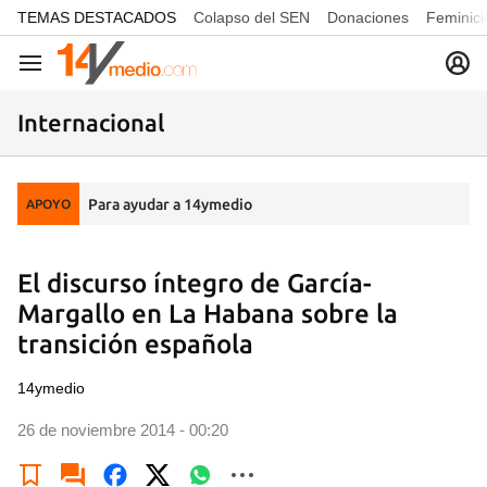
common.go-to-content
TEMAS DESTACADOS
Colapso del SEN
Donaciones
Feminici
Navegación
Internacional
Para ayudar a 14ymedio
APOYO
El discurso íntegro de García-
Margallo en La Habana sobre la
transición española
14ymedio
26 de noviembre 2014 - 00:20