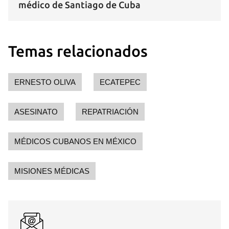
médico de Santiago de Cuba
Guardar como favorito
Temas relacionados
Para poder guardar como favorito, primero has de
iniciar sesión con tu cuenta de 14ymedio.
ERNESTO OLIVA
ECATEPEC
INICIAR SESIÓN
CANCELAR
ASESINATO
REPATRIACIÓN
MÉDICOS CUBANOS EN MÉXICO
MISIONES MÉDICAS