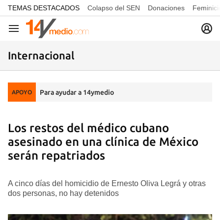
common.go-to-content
TEMAS DESTACADOS
Colapso del SEN
Donaciones
Feminici
Navegación
Internacional
Para ayudar a 14ymedio
APOYO
Los restos del médico cubano
asesinado en una clínica de México
serán repatriados
A cinco días del homicidio de Ernesto Oliva Legrá y otras
dos personas, no hay detenidos