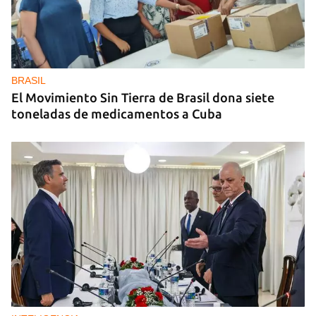
MIAMI
La hija de un diplomático castrista expulsado de
EE UU en 2003 está bajo custodia del ICE
BRASIL
El Movimiento Sin Tierra de Brasil dona siete
toneladas de medicamentos a Cuba